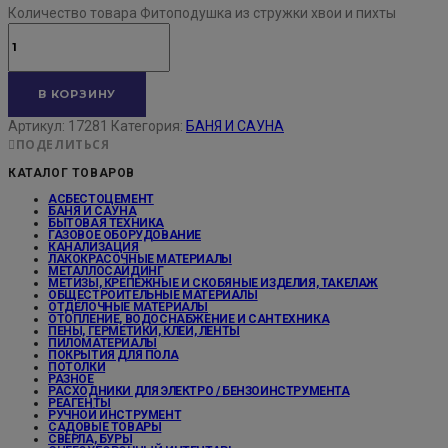
Количество товара Фитоподушка из стружки хвои и пихты
В КОРЗИНУ
Артикул:
17281
Категория:
БАНЯ И САУНА
ПОДЕЛИТЬСЯ
КАТАЛОГ ТОВАРОВ
АСБЕСТОЦЕМЕНТ
БАНЯ И САУНА
БЫТОВАЯ ТЕХНИКА
ГАЗОВОЕ ОБОРУДОВАНИЕ
КАНАЛИЗАЦИЯ
ЛАКОКРАСОЧНЫЕ МАТЕРИАЛЫ
МЕТАЛЛОСАЙДИНГ
МЕТИЗЫ, КРЕПЕЖНЫЕ И СКОБЯНЫЕ ИЗДЕЛИЯ, ТАКЕЛАЖ
ОБЩЕСТРОИТЕЛЬНЫЕ МАТЕРИАЛЫ
ОТДЕЛОЧНЫЕ МАТЕРИАЛЫ
ОТОПЛЕНИЕ, ВОДОСНАБЖЕНИЕ И САНТЕХНИКА
ПЕНЫ, ГЕРМЕТИКИ, КЛЕИ, ЛЕНТЫ
ПИЛОМАТЕРИАЛЫ
ПОКРЫТИЯ ДЛЯ ПОЛА
ПОТОЛКИ
РАЗНОЕ
РАСХОДНИКИ ДЛЯ ЭЛЕКТРО / БЕНЗОИНСТРУМЕНТА
РЕАГЕНТЫ
РУЧНОЙ ИНСТРУМЕНТ
САДОВЫЕ ТОВАРЫ
СВЕРЛА, БУРЫ