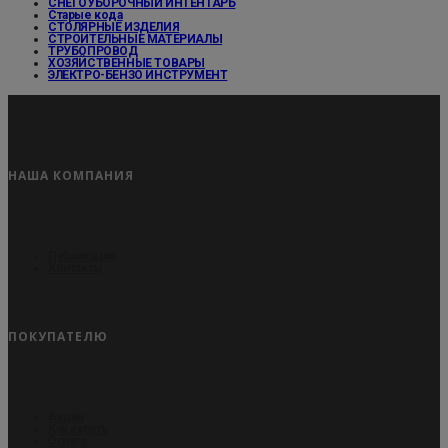
СНЕГОУБОРОЧНЫЙ ИНТЕНТАРЬ
Старые кода
СТОЛЯРНЫЕ ИЗДЕЛИЯ
СТРОИТЕЛЬНЫЕ МАТЕРИАЛЫ
ТРУБОПРОВОД
ХОЗЯЙСТВЕННЫЕ ТОВАРЫ
ЭЛЕКТРО-БЕНЗО ИНСТРУМЕНТ
НАША КОМПАНИЯ
Публикации
Контакты
ПОКУПАТЕЛЮ
Акции
Как купить
Оплата