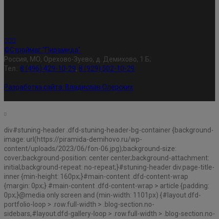
©Строймаг "Пирамида"
Россия, МО, Орехово-Зуево, д. Демихово, 1 Б;
Тел.:
8 (496) 429-10-29
,
8 (929) 502-10-29
Разработка сайта:
Владислав Олерских
div#stuning-header .dfd-stuning-header-bg-container {background-
image: url(https://piramida-demihovo.ru/wp-
content/uploads/2023/06/fon-06.jpg);background-size:
cover;background-position: center center;background-attachment:
initial;background-repeat: no-repeat;}#stuning-header div.page-title-
inner {min-height: 160px;}#main-content .dfd-content-wrap
{margin: 0px;} #main-content .dfd-content-wrap > article {padding:
0px;}@media only screen and (min-width: 1101px) {#layout.dfd-
portfolio-loop > .row.full-width > .blog-section.no-
sidebars,#layout.dfd-gallery-loop > .row.full-width > .blog-section.no-