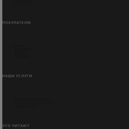
Контакты
ПОКУПАТЕЛЮ
Акции
Как купить
Оплата
Доставка
НАШИ УСЛУГИ
Распил пиломатериала
Резка металлоизделий
Резка стекла
ЭТО ЧИТАЮТ