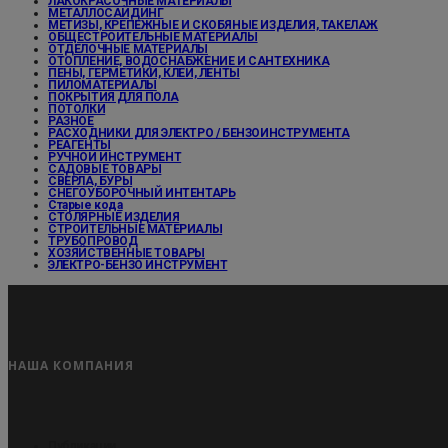
ЛАКОКРАСОЧНЫЕ МАТЕРИАЛЫ
МЕТАЛЛОСАЙДИНГ
МЕТИЗЫ, КРЕПЕЖНЫЕ И СКОБЯНЫЕ ИЗДЕЛИЯ, ТАКЕЛАЖ
ОБЩЕСТРОИТЕЛЬНЫЕ МАТЕРИАЛЫ
ОТДЕЛОЧНЫЕ МАТЕРИАЛЫ
ОТОПЛЕНИЕ, ВОДОСНАБЖЕНИЕ И САНТЕХНИКА
ПЕНЫ, ГЕРМЕТИКИ, КЛЕИ, ЛЕНТЫ
ПИЛОМАТЕРИАЛЫ
ПОКРЫТИЯ ДЛЯ ПОЛА
ПОТОЛКИ
РАЗНОЕ
РАСХОДНИКИ ДЛЯ ЭЛЕКТРО / БЕНЗОИНСТРУМЕНТА
РЕАГЕНТЫ
РУЧНОЙ ИНСТРУМЕНТ
САДОВЫЕ ТОВАРЫ
СВЕРЛА, БУРЫ
СНЕГОУБОРОЧНЫЙ ИНТЕНТАРЬ
Старые кода
СТОЛЯРНЫЕ ИЗДЕЛИЯ
СТРОИТЕЛЬНЫЕ МАТЕРИАЛЫ
ТРУБОПРОВОД
ХОЗЯЙСТВЕННЫЕ ТОВАРЫ
ЭЛЕКТРО-БЕНЗО ИНСТРУМЕНТ
НАША КОМПАНИЯ
Публикации