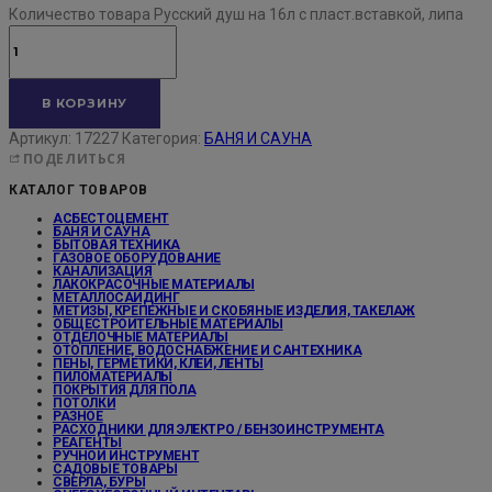
Количество товара Русский душ на 16л с пласт.вставкой, липа
В КОРЗИНУ
Артикул:
17227
Категория:
БАНЯ И САУНА
ПОДЕЛИТЬСЯ
КАТАЛОГ ТОВАРОВ
АСБЕСТОЦЕМЕНТ
БАНЯ И САУНА
БЫТОВАЯ ТЕХНИКА
ГАЗОВОЕ ОБОРУДОВАНИЕ
КАНАЛИЗАЦИЯ
ЛАКОКРАСОЧНЫЕ МАТЕРИАЛЫ
МЕТАЛЛОСАЙДИНГ
МЕТИЗЫ, КРЕПЕЖНЫЕ И СКОБЯНЫЕ ИЗДЕЛИЯ, ТАКЕЛАЖ
ОБЩЕСТРОИТЕЛЬНЫЕ МАТЕРИАЛЫ
ОТДЕЛОЧНЫЕ МАТЕРИАЛЫ
ОТОПЛЕНИЕ, ВОДОСНАБЖЕНИЕ И САНТЕХНИКА
ПЕНЫ, ГЕРМЕТИКИ, КЛЕИ, ЛЕНТЫ
ПИЛОМАТЕРИАЛЫ
ПОКРЫТИЯ ДЛЯ ПОЛА
ПОТОЛКИ
РАЗНОЕ
РАСХОДНИКИ ДЛЯ ЭЛЕКТРО / БЕНЗОИНСТРУМЕНТА
РЕАГЕНТЫ
РУЧНОЙ ИНСТРУМЕНТ
САДОВЫЕ ТОВАРЫ
СВЕРЛА, БУРЫ