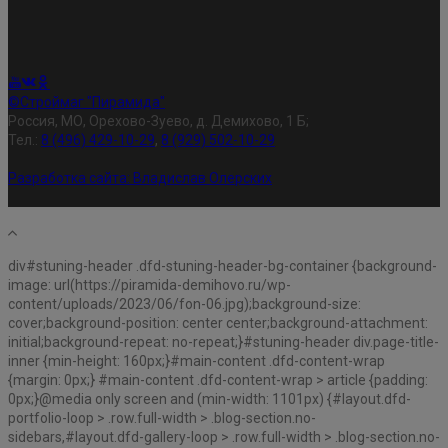
©Строймаг "Пирамида"
Россия, МО, Орехово-Зуево, д. Демихово, 1 Б;
Тел.:
8 (496) 429-10-29
,
8 (929) 502-10-29
Разработка сайта:
Владислав Олерских
div#stuning-header .dfd-stuning-header-bg-container {background-
image: url(https://piramida-demihovo.ru/wp-
content/uploads/2023/06/fon-06.jpg);background-size:
cover;background-position: center center;background-attachment:
initial;background-repeat: no-repeat;}#stuning-header div.page-title-
inner {min-height: 160px;}#main-content .dfd-content-wrap
{margin: 0px;} #main-content .dfd-content-wrap > article {padding:
0px;}@media only screen and (min-width: 1101px) {#layout.dfd-
portfolio-loop > .row.full-width > .blog-section.no-
sidebars,#layout.dfd-gallery-loop > .row.full-width > .blog-section.no-