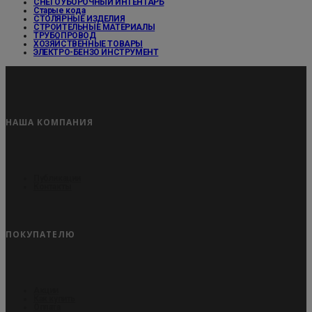
СНЕГОУБОРОЧНЫЙ ИНТЕНТАРЬ
Старые кода
СТОЛЯРНЫЕ ИЗДЕЛИЯ
СТРОИТЕЛЬНЫЕ МАТЕРИАЛЫ
ТРУБОПРОВОД
ХОЗЯЙСТВЕННЫЕ ТОВАРЫ
ЭЛЕКТРО-БЕНЗО ИНСТРУМЕНТ
НАША КОМПАНИЯ
Публикации
Контакты
ПОКУПАТЕЛЮ
Акции
Как купить
Оплата