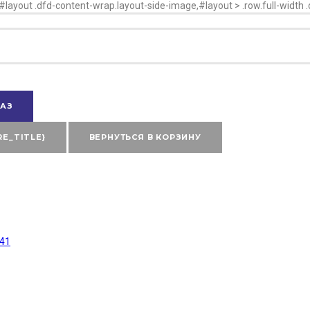
}}#layout .dfd-content-wrap.layout-side-image,#layout > .row.full-width 
АЗ
RE_TITLE}
ВЕРНУТЬСЯ В КОРЗИНУ