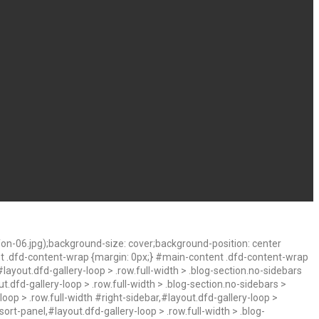
n-06.jpg);background-size: cover;background-position: center
nt .dfd-content-wrap {margin: 0px;} #main-content .dfd-content-wrap
layout.dfd-gallery-loop > .row.full-width > .blog-section.no-sidebars
t.dfd-gallery-loop > .row.full-width > .blog-section.no-sidebars >
oop > .row.full-width #right-sidebar,#layout.dfd-gallery-loop >
ort-panel,#layout.dfd-gallery-loop > .row.full-width > .blog-