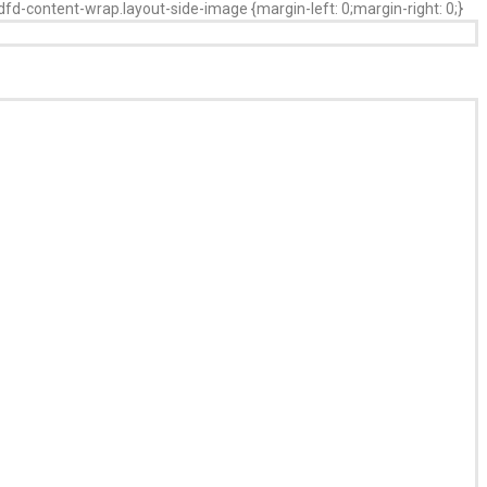
.dfd-content-wrap.layout-side-image {margin-left: 0;margin-right: 0;}