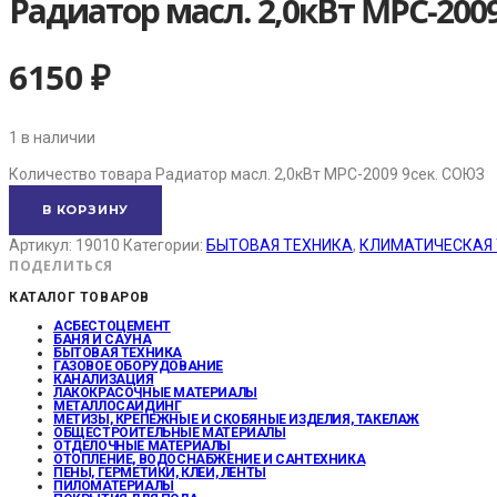
Радиатор масл. 2,0кВт MPC-200
6150
₽
1 в наличии
Количество товара Радиатор масл. 2,0кВт MPC-2009 9сек. СОЮЗ
В КОРЗИНУ
Артикул:
19010
Категории:
БЫТОВАЯ ТЕХНИКА
,
КЛИМАТИЧЕСКАЯ 
ПОДЕЛИТЬСЯ
КАТАЛОГ ТОВАРОВ
АСБЕСТОЦЕМЕНТ
БАНЯ И САУНА
БЫТОВАЯ ТЕХНИКА
ГАЗОВОЕ ОБОРУДОВАНИЕ
КАНАЛИЗАЦИЯ
ЛАКОКРАСОЧНЫЕ МАТЕРИАЛЫ
МЕТАЛЛОСАЙДИНГ
МЕТИЗЫ, КРЕПЕЖНЫЕ И СКОБЯНЫЕ ИЗДЕЛИЯ, ТАКЕЛАЖ
ОБЩЕСТРОИТЕЛЬНЫЕ МАТЕРИАЛЫ
ОТДЕЛОЧНЫЕ МАТЕРИАЛЫ
ОТОПЛЕНИЕ, ВОДОСНАБЖЕНИЕ И САНТЕХНИКА
ПЕНЫ, ГЕРМЕТИКИ, КЛЕИ, ЛЕНТЫ
ПИЛОМАТЕРИАЛЫ