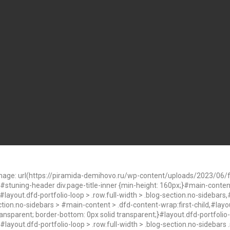
age: url(https://piramida-demihovo.ru/wp-content/uploads/2023/06/fo
}#stuning-header div.page-title-inner {min-height: 160px;}#main-conte
ayout.dfd-portfolio-loop > .row.full-width > .blog-section.no-sidebars,#
ection.no-sidebars > #main-content > .dfd-content-wrap:first-child,#layou
ransparent; border-bottom: 0px solid transparent;}#layout.dfd-portfolio-l
layout.dfd-portfolio-loop > .row.full-width > .blog-section.no-sidebars .s