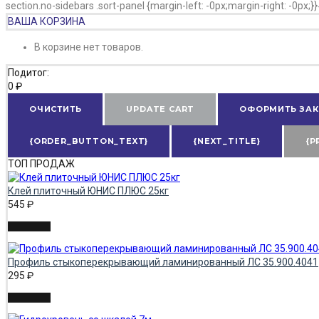
section.no-sidebars .sort-panel {margin-left: -0px;margin-right: -0px;
ВАША КОРЗИНА
В корзине нет товаров.
Подитог:
0
₽
ОЧИСТИТЬ
UPDATE CART
ОФОРМИТЬ ЗАК
{ORDER_BUTTON_TEXT}
{NEXT_TITLE}
{P
ТОП ПРОДАЖ
Клей плиточный ЮНИС ПЛЮС 25кг
545
₽
Профиль стыкоперекрывающий ламинированный ЛС 35.900.4041
295
₽