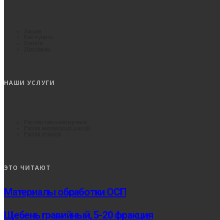
Акции
Как купить
Оплата
Доставка
НАШИ УСЛУГИ
Распил пиломатериала
Резка металлоизделий
Резка стекла
ЭТО ЧИТАЮТ
Материалы обработки ОСП
Щебень гравийный, 5-20 фракция