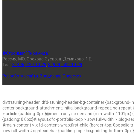
©Строймаг "Пирамида"
Россия, МО, Орехово-Зуево, д. Демихово, 1 Б;
Тел.:
8 (496) 429-10-29
,
8 (929) 502-10-29
Разработка сайта:
Владислав Олерских
div#stuning-header .dfd-stuning-header-bg-container {background-im
center;background-attachment: initial;background-repeat: no-repeat;
> article {padding: 0px;}@media only screen and (min-width: 1101px) {#l
{padding: 0 0px;}#layout.dfd-portfolio-loop > .row.full-width > .blog-s
#main-content > .dfd-content-wrap:first-child {border-top: 0px solid t
.row.full-width #right-sidebar {padding-top: 0px;padding-bottom: 0px;}#