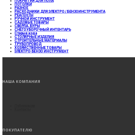
ПОКРЫТИЯ ДЛЯ ПОЛА
ПОТОЛКИ
РАЗНОЕ
РАСХОДНИКИ ДЛЯ ЭЛЕКТРО / БЕНЗОИНСТРУМЕНТА
РЕАГЕНТЫ
РУЧНОЙ ИНСТРУМЕНТ
САДОВЫЕ ТОВАРЫ
СВЕРЛА, БУРЫ
СНЕГОУБОРОЧНЫЙ ИНТЕНТАРЬ
Старые кода
СТОЛЯРНЫЕ ИЗДЕЛИЯ
СТРОИТЕЛЬНЫЕ МАТЕРИАЛЫ
ТРУБОПРОВОД
ХОЗЯЙСТВЕННЫЕ ТОВАРЫ
ЭЛЕКТРО-БЕНЗО ИНСТРУМЕНТ
НАША КОМПАНИЯ
Публикации
Контакты
ПОКУПАТЕЛЮ