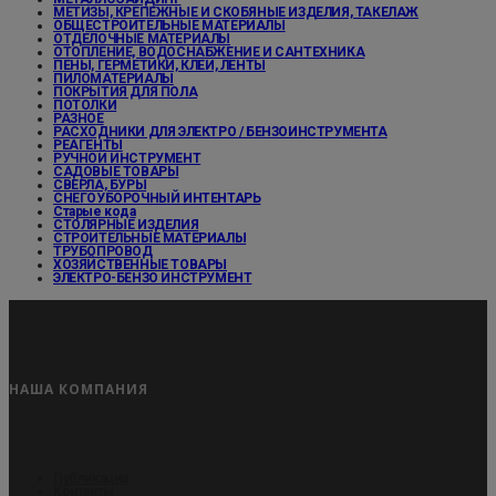
МЕТИЗЫ, КРЕПЕЖНЫЕ И СКОБЯНЫЕ ИЗДЕЛИЯ, ТАКЕЛАЖ
ОБЩЕСТРОИТЕЛЬНЫЕ МАТЕРИАЛЫ
ОТДЕЛОЧНЫЕ МАТЕРИАЛЫ
ОТОПЛЕНИЕ, ВОДОСНАБЖЕНИЕ И САНТЕХНИКА
ПЕНЫ, ГЕРМЕТИКИ, КЛЕИ, ЛЕНТЫ
ПИЛОМАТЕРИАЛЫ
ПОКРЫТИЯ ДЛЯ ПОЛА
ПОТОЛКИ
РАЗНОЕ
РАСХОДНИКИ ДЛЯ ЭЛЕКТРО / БЕНЗОИНСТРУМЕНТА
РЕАГЕНТЫ
РУЧНОЙ ИНСТРУМЕНТ
САДОВЫЕ ТОВАРЫ
СВЕРЛА, БУРЫ
СНЕГОУБОРОЧНЫЙ ИНТЕНТАРЬ
Старые кода
СТОЛЯРНЫЕ ИЗДЕЛИЯ
СТРОИТЕЛЬНЫЕ МАТЕРИАЛЫ
ТРУБОПРОВОД
ХОЗЯЙСТВЕННЫЕ ТОВАРЫ
ЭЛЕКТРО-БЕНЗО ИНСТРУМЕНТ
НАША КОМПАНИЯ
Публикации
Контакты