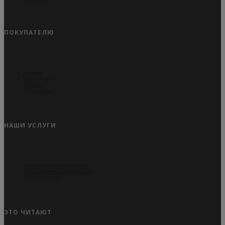
ПОКУПАТЕЛЮ
Акции
Как купить
Оплата
Доставка
НАШИ УСЛУГИ
Распил пиломатериала
Резка металлоизделий
Резка стекла
ЭТО ЧИТАЮТ