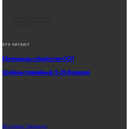
Распил пиломатериала
Резка металлоизделий
Резка стекла
ЭТО ЧИТАЮТ
Материалы обработки ОСП
Щебень гравийный, 5-20 фракция
©Строймаг "Пирамида"