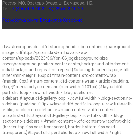
Россия, МО, Орехово-Зуево, д. Демихово, 1 Б;
Тел.:
8 (496) 429-10-29
,
8 (929) 502-10-29
Разработка сайта:
Владислав Олерских
div#stuning-header .dfd-stuning-header-bg-container {background-
image: url(https://piramida-demihovo.ru/wp-
content/uploads/2023/06/fon-06.jpg);background-size:
cover;background-position: center center;background-attachment:
initial;background-repeat: no-repeat;}#stuning-header div.page-title-
inner {min-height: 160px;}#main-content .dfd-content-wrap
{margin: 0px;} #main-content .dfd-content-wrap > article {padding:
0px;}@media only screen and (min-width: 1101px) {#layout.dfd-
portfolio-loop > .row.full-width > .blog-section.no-
sidebars,#layout.dfd-gallery-loop > .row.full-width > .blog-section.no-
sidebars {padding: 0 0px;}#layout.dfd-portfolio-loop > .row.full-width
> .blog-section.no-sidebars > #main-content > .dfd-content-
wrap:first-child,#layout.dfd-gallery-loop > .row.full-width > .blog-
section.no-sidebars > #main-content > .dfd-content-wrap:first-child
{border-top: 0px solid transparent; border-bottom: 0px solid
transparent;}#layout.dfd-portfolio-loop > .row.full-width #right-