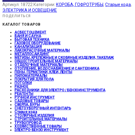
Артикул:
18722
Категории:
КОРОБА, ГОФРОТРУБЫ
,
Старые кода
,
ЭЛЕКТРИКА И ОСВЕЩЕНИЕ
ПОДЕЛИТЬСЯ
КАТАЛОГ ТОВАРОВ
АСБЕСТОЦЕМЕНТ
БАНЯ И САУНА
БЫТОВАЯ ТЕХНИКА
ГАЗОВОЕ ОБОРУДОВАНИЕ
КАНАЛИЗАЦИЯ
ЛАКОКРАСОЧНЫЕ МАТЕРИАЛЫ
МЕТАЛЛОСАЙДИНГ
МЕТИЗЫ, КРЕПЕЖНЫЕ И СКОБЯНЫЕ ИЗДЕЛИЯ, ТАКЕЛАЖ
ОБЩЕСТРОИТЕЛЬНЫЕ МАТЕРИАЛЫ
ОТДЕЛОЧНЫЕ МАТЕРИАЛЫ
ОТОПЛЕНИЕ, ВОДОСНАБЖЕНИЕ И САНТЕХНИКА
ПЕНЫ, ГЕРМЕТИКИ, КЛЕИ, ЛЕНТЫ
ПИЛОМАТЕРИАЛЫ
ПОКРЫТИЯ ДЛЯ ПОЛА
ПОТОЛКИ
РАЗНОЕ
РАСХОДНИКИ ДЛЯ ЭЛЕКТРО / БЕНЗОИНСТРУМЕНТА
РЕАГЕНТЫ
РУЧНОЙ ИНСТРУМЕНТ
САДОВЫЕ ТОВАРЫ
СВЕРЛА, БУРЫ
СНЕГОУБОРОЧНЫЙ ИНТЕНТАРЬ
Старые кода
СТОЛЯРНЫЕ ИЗДЕЛИЯ
СТРОИТЕЛЬНЫЕ МАТЕРИАЛЫ
ТРУБОПРОВОД
ХОЗЯЙСТВЕННЫЕ ТОВАРЫ
ЭЛЕКТРО-БЕНЗО ИНСТРУМЕНТ