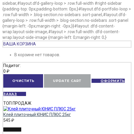
sidebar,#layout.dfd-gallery-loop > .row.full-width #right-sidebar
{padding-top: 0px;padding-bottom: 0px;}#layout.dfd-portfolio-loop >
.row.full-width > .blog-section.no-sidebars .sort-panel,#layout.dfd-
gallery-loop > .row.full-width > .blog-section.no-sidebars .sort-panel
{margin-left: -0px;margin-right: -0px;}}#layout .dfd-content-
wrap.layout-side-image,#layout > .row.full-width .dfd-content-
wrap.layout-side-image {margin-left: 0;margin-right: 0;}
ВАША КОРЗИНА
В корзине нет товаров.
Подитог:
0
₽
ОЧИСТИТЬ
UPDATE CART
ОФОРМИТЬ
ЗАКАЗ
ТОП ПРОДАЖ
Клей плиточный ЮНИС ПЛЮС 25кг
545
₽