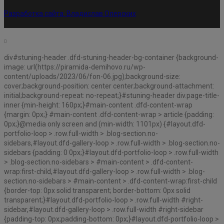
Разработка сайта:
Владислав Олерских
div#stuning-header .dfd-stuning-header-bg-container {background-
image: url(https://piramida-demihovo.ru/wp-
content/uploads/2023/06/fon-06.jpg);background-size:
cover;background-position: center center;background-attachment:
initial;background-repeat: no-repeat;}#stuning-header div.page-title-
inner {min-height: 160px;}#main-content .dfd-content-wrap
{margin: 0px;} #main-content .dfd-content-wrap > article {padding:
0px;}@media only screen and (min-width: 1101px) {#layout.dfd-
portfolio-loop > .row.full-width > .blog-section.no-
sidebars,#layout.dfd-gallery-loop > .row.full-width > .blog-section.no-
sidebars {padding: 0 0px;}#layout.dfd-portfolio-loop > .row.full-width
> .blog-section.no-sidebars > #main-content > .dfd-content-
wrap:first-child,#layout.dfd-gallery-loop > .row.full-width > .blog-
section.no-sidebars > #main-content > .dfd-content-wrap:first-child
{border-top: 0px solid transparent; border-bottom: 0px solid
transparent;}#layout.dfd-portfolio-loop > .row.full-width #right-
sidebar,#layout.dfd-gallery-loop > .row.full-width #right-sidebar
{padding-top: 0px;padding-bottom: 0px;}#layout.dfd-portfolio-loop >