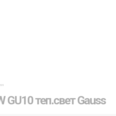
uss
 GU10 теп.свет Gauss