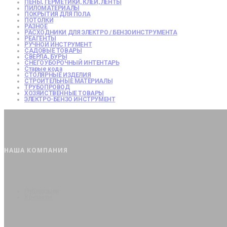
ПЕНЫ, ГЕРМЕТИКИ, КЛЕИ, ЛЕНТЫ
ПИЛОМАТЕРИАЛЫ
ПОКРЫТИЯ ДЛЯ ПОЛА
ПОТОЛКИ
РАЗНОЕ
РАСХОДНИКИ ДЛЯ ЭЛЕКТРО / БЕНЗОИНСТРУМЕНТА
РЕАГЕНТЫ
РУЧНОЙ ИНСТРУМЕНТ
САДОВЫЕ ТОВАРЫ
СВЕРЛА, БУРЫ
СНЕГОУБОРОЧНЫЙ ИНТЕНТАРЬ
Старые кода
СТОЛЯРНЫЕ ИЗДЕЛИЯ
СТРОИТЕЛЬНЫЕ МАТЕРИАЛЫ
ТРУБОПРОВОД
ХОЗЯЙСТВЕННЫЕ ТОВАРЫ
ЭЛЕКТРО-БЕНЗО ИНСТРУМЕНТ
НАША КОМПАНИЯ
Публикации
Контакты