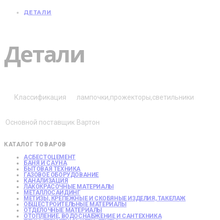
ДЕТАЛИ
Детали
Классификация
лампочки,прожекторы,светильники
Основной поставщик
Вартон
КАТАЛОГ ТОВАРОВ
АСБЕСТОЦЕМЕНТ
БАНЯ И САУНА
БЫТОВАЯ ТЕХНИКА
ГАЗОВОЕ ОБОРУДОВАНИЕ
КАНАЛИЗАЦИЯ
ЛАКОКРАСОЧНЫЕ МАТЕРИАЛЫ
МЕТАЛЛОСАЙДИНГ
МЕТИЗЫ, КРЕПЕЖНЫЕ И СКОБЯНЫЕ ИЗДЕЛИЯ, ТАКЕЛАЖ
ОБЩЕСТРОИТЕЛЬНЫЕ МАТЕРИАЛЫ
ОТДЕЛОЧНЫЕ МАТЕРИАЛЫ
ОТОПЛЕНИЕ, ВОДОСНАБЖЕНИЕ И САНТЕХНИКА