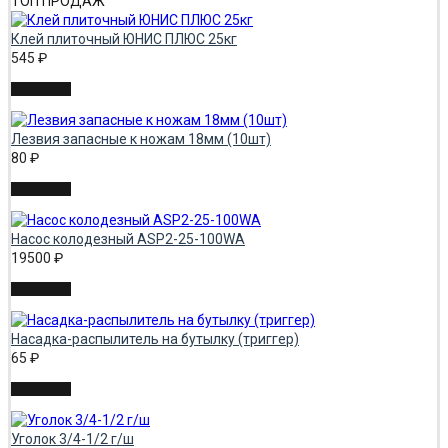
ТОП ПРОДАЖ
Клей плиточный ЮНИС ПЛЮС 25кг
545
₽
Лезвия запасные к ножам 18мм (10шт)
80
₽
Насос колодезный ASP2-25-100WA
19500
₽
Насадка-распылитель на бутылку (триггер)
65
₽
Уголок 3/4-1/2 г/ш