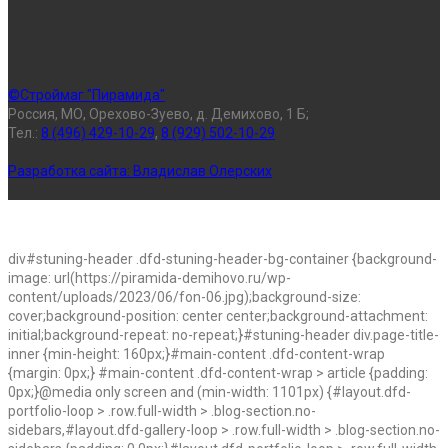
©Строймаг "Пирамида"
Россия, МО, Орехово-Зуево, д. Демихово, 1 Б;
Тел.:
8 (496) 429-10-29
,
8 (929) 502-10-29
Разработка сайта:
Владислав Олерских
div#stuning-header .dfd-stuning-header-bg-container {background-
image: url(https://piramida-demihovo.ru/wp-
content/uploads/2023/06/fon-06.jpg);background-size:
cover;background-position: center center;background-attachment:
initial;background-repeat: no-repeat;}#stuning-header div.page-title-
inner {min-height: 160px;}#main-content .dfd-content-wrap
{margin: 0px;} #main-content .dfd-content-wrap > article {padding:
0px;}@media only screen and (min-width: 1101px) {#layout.dfd-
portfolio-loop > .row.full-width > .blog-section.no-
sidebars,#layout.dfd-gallery-loop > .row.full-width > .blog-section.no-