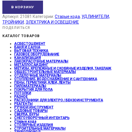
В КОРЗИНУ
Артикул:
21081
Категории:
Старые кода
,
УДЛИНИТЕЛИ,
ТРОЙНИКИ
,
ЭЛЕКТРИКА И ОСВЕЩЕНИЕ
ПОДЕЛИТЬСЯ
КАТАЛОГ ТОВАРОВ
АСБЕСТОЦЕМЕНТ
БАНЯ И САУНА
БЫТОВАЯ ТЕХНИКА
ГАЗОВОЕ ОБОРУДОВАНИЕ
КАНАЛИЗАЦИЯ
ЛАКОКРАСОЧНЫЕ МАТЕРИАЛЫ
МЕТАЛЛОСАЙДИНГ
МЕТИЗЫ, КРЕПЕЖНЫЕ И СКОБЯНЫЕ ИЗДЕЛИЯ, ТАКЕЛАЖ
ОБЩЕСТРОИТЕЛЬНЫЕ МАТЕРИАЛЫ
ОТДЕЛОЧНЫЕ МАТЕРИАЛЫ
ОТОПЛЕНИЕ, ВОДОСНАБЖЕНИЕ И САНТЕХНИКА
ПЕНЫ, ГЕРМЕТИКИ, КЛЕИ, ЛЕНТЫ
ПИЛОМАТЕРИАЛЫ
ПОКРЫТИЯ ДЛЯ ПОЛА
ПОТОЛКИ
РАЗНОЕ
РАСХОДНИКИ ДЛЯ ЭЛЕКТРО / БЕНЗОИНСТРУМЕНТА
РЕАГЕНТЫ
РУЧНОЙ ИНСТРУМЕНТ
САДОВЫЕ ТОВАРЫ
СВЕРЛА, БУРЫ
СНЕГОУБОРОЧНЫЙ ИНТЕНТАРЬ
Старые кода
СТОЛЯРНЫЕ ИЗДЕЛИЯ
СТРОИТЕЛЬНЫЕ МАТЕРИАЛЫ