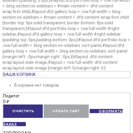
sidebars {padding: 0 0px;}#layout.dfd-portfolio-loop > .row.full-width
> .blog-section.no-sidebars > #main-content > .dfd-content-
wrap:first-child,#layout.dfd-gallery-loop > .row.full-width > .blog-
section.no-sidebars > #main-content > .dfd-content-wrap:first-child
{border-top: 0px solid transparent; border-bottom: 0px solid
transparent;}#layout.dfd-portfolio-loop > .row.full-width #right-
sidebar,#layout.dfd-gallery-loop > .row.full-width #right-sidebar
{padding-top: 0px;padding-bottom: 0px;}#layout.dfd-portfolio-loop >
.row.full-width > .blog-section.no-sidebars .sort-panel,#layout.dfd-
gallery-loop > .row.full-width > .blog-section.no-sidebars .sort-panel
{margin-left: -0px;margin-right: -0px;}}#layout .dfd-content-
wrap.layout-side-image,#layout > .row.full-width .dfd-content-
wrap.layout-side-image {margin-left: 0;margin-right: 0;}
ВАША КОРЗИНА
В корзине нет товаров.
Подитог:
0
₽
ОЧИСТИТЬ
UPDATE CART
ОФОРМИТЬ
ЗАКАЗ