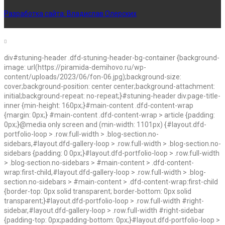
Разработка сайта:
Владислав Олерских
div#stuning-header .dfd-stuning-header-bg-container {background-
image: url(https://piramida-demihovo.ru/wp-
content/uploads/2023/06/fon-06.jpg);background-size:
cover;background-position: center center;background-attachment:
initial;background-repeat: no-repeat;}#stuning-header div.page-title-
inner {min-height: 160px;}#main-content .dfd-content-wrap
{margin: 0px;} #main-content .dfd-content-wrap > article {padding:
0px;}@media only screen and (min-width: 1101px) {#layout.dfd-
portfolio-loop > .row.full-width > .blog-section.no-
sidebars,#layout.dfd-gallery-loop > .row.full-width > .blog-section.no-
sidebars {padding: 0 0px;}#layout.dfd-portfolio-loop > .row.full-width
> .blog-section.no-sidebars > #main-content > .dfd-content-
wrap:first-child,#layout.dfd-gallery-loop > .row.full-width > .blog-
section.no-sidebars > #main-content > .dfd-content-wrap:first-child
{border-top: 0px solid transparent; border-bottom: 0px solid
transparent;}#layout.dfd-portfolio-loop > .row.full-width #right-
sidebar,#layout.dfd-gallery-loop > .row.full-width #right-sidebar
{padding-top: 0px;padding-bottom: 0px;}#layout.dfd-portfolio-loop >