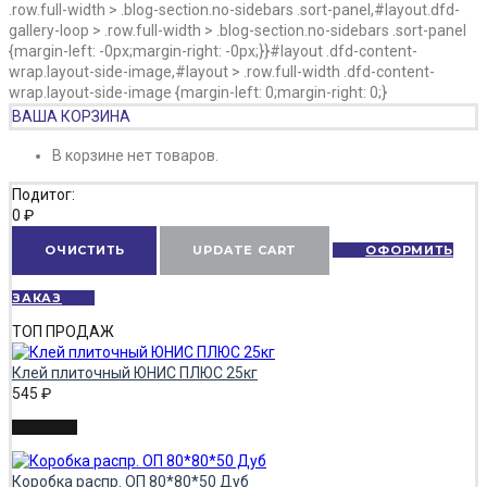
.row.full-width > .blog-section.no-sidebars .sort-panel,#layout.dfd-
gallery-loop > .row.full-width > .blog-section.no-sidebars .sort-panel
{margin-left: -0px;margin-right: -0px;}}#layout .dfd-content-
wrap.layout-side-image,#layout > .row.full-width .dfd-content-
wrap.layout-side-image {margin-left: 0;margin-right: 0;}
ВАША КОРЗИНА
В корзине нет товаров.
Подитог:
0
₽
ОЧИСТИТЬ
UPDATE CART
ОФОРМИТЬ
ЗАКАЗ
ТОП ПРОДАЖ
Клей плиточный ЮНИС ПЛЮС 25кг
545
₽
Коробка распр. ОП 80*80*50 Дуб