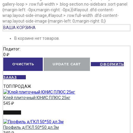
gallery-loop > .row.full-width > .blog-section.no-sidebars .sort-panel
{margin-left: -0px;margin-right: -0px;}}#layout .dfd-content-
wrap.layout-side-image,#layout > .row.full-width .dfd-content-
wrap.layout-side-image {margin-left: 0;margin-right: 0;}
ВАША КОРЗИНА
В корзине нет товаров.
Подитог:
0
₽
ОЧИСТИТЬ
UPDATE CART
ОФОРМИТЬ
ЗАКАЗ
ТОП ПРОДАЖ
Клей плиточный ЮНИС ПЛЮС 25кг
545
₽
Профиль д/ГКЛ 50*50 дл.3м