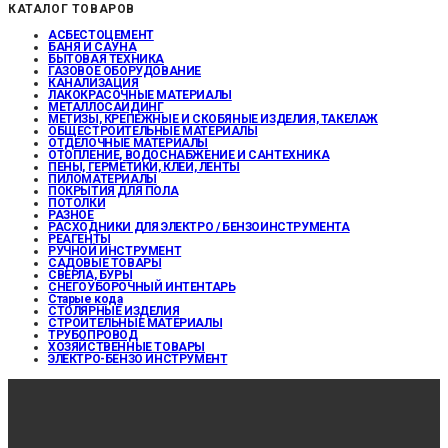
КАТАЛОГ ТОВАРОВ
АСБЕСТОЦЕМЕНТ
БАНЯ И САУНА
БЫТОВАЯ ТЕХНИКА
ГАЗОВОЕ ОБОРУДОВАНИЕ
КАНАЛИЗАЦИЯ
ЛАКОКРАСОЧНЫЕ МАТЕРИАЛЫ
МЕТАЛЛОСАЙДИНГ
МЕТИЗЫ, КРЕПЕЖНЫЕ И СКОБЯНЫЕ ИЗДЕЛИЯ, ТАКЕЛАЖ
ОБЩЕСТРОИТЕЛЬНЫЕ МАТЕРИАЛЫ
ОТДЕЛОЧНЫЕ МАТЕРИАЛЫ
ОТОПЛЕНИЕ, ВОДОСНАБЖЕНИЕ И САНТЕХНИКА
ПЕНЫ, ГЕРМЕТИКИ, КЛЕИ, ЛЕНТЫ
ПИЛОМАТЕРИАЛЫ
ПОКРЫТИЯ ДЛЯ ПОЛА
ПОТОЛКИ
РАЗНОЕ
РАСХОДНИКИ ДЛЯ ЭЛЕКТРО / БЕНЗОИНСТРУМЕНТА
РЕАГЕНТЫ
РУЧНОЙ ИНСТРУМЕНТ
САДОВЫЕ ТОВАРЫ
СВЕРЛА, БУРЫ
СНЕГОУБОРОЧНЫЙ ИНТЕНТАРЬ
Старые кода
СТОЛЯРНЫЕ ИЗДЕЛИЯ
СТРОИТЕЛЬНЫЕ МАТЕРИАЛЫ
ТРУБОПРОВОД
ХОЗЯЙСТВЕННЫЕ ТОВАРЫ
ЭЛЕКТРО-БЕНЗО ИНСТРУМЕНТ