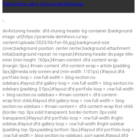
Разработка сайта:
Владислав Олерских
div#stuning-header .dfd-stuning-header-bg-container {background-
image: url(https://piramida-demihovo.ru/wp-
content/uploads/2023/06/fon-06.jpg);background-size:
cover;background-position: center center;background-attachment:
initial;background-repeat: no-repeat;}#stuning-header div.page-title-
inner {min-height: 160px;}#main-content .dfd-content-wrap
{margin: 0px;} #main-content .dfd-content-wrap > article {padding:
0px;}@media only screen and (min-width: 1101px) {#layout.dfd-
portfolio-loop > .row.full-width > .blog-section.no-
sidebars,#layout.dfd-gallery-loop > .row.full-width > .blog-section.no-
sidebars {padding: 0 0px;}#layout.dfd-portfolio-loop > .row.full-width
> .blog-section.no-sidebars > #main-content > .dfd-content-
wrap:first-child,#layout.dfd-gallery-loop > .row.full-width > .blog-
section.no-sidebars > #main-content > .dfd-content-wrap:first-child
{border-top: 0px solid transparent; border-bottom: 0px solid
transparent;}#layout.dfd-portfolio-loop > .row.full-width #right-
sidebar,#layout.dfd-gallery-loop > .row.full-width #right-sidebar
{padding-top: 0px;padding-bottom: 0px;}#layout.dfd-portfolio-loop >
.row.full-width > .blog-section.no-sidebars .sort-panel,#layout.dfd-