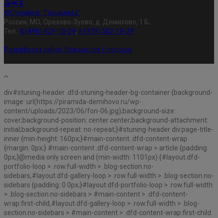
©Строймаг "Пирамида"
Россия, МО, Орехово-Зуево, д. Демихово, 1 Б;
Тел.:
8 (496) 429-10-29
,
8 (929) 502-10-29
Разработка сайта:
Владислав Олерских
div#stuning-header .dfd-stuning-header-bg-container {background-
image: url(https://piramida-demihovo.ru/wp-
content/uploads/2023/06/fon-06.jpg);background-size:
cover;background-position: center center;background-attachment:
initial;background-repeat: no-repeat;}#stuning-header div.page-title-
inner {min-height: 160px;}#main-content .dfd-content-wrap
{margin: 0px;} #main-content .dfd-content-wrap > article {padding:
0px;}@media only screen and (min-width: 1101px) {#layout.dfd-
portfolio-loop > .row.full-width > .blog-section.no-
sidebars,#layout.dfd-gallery-loop > .row.full-width > .blog-section.no-
sidebars {padding: 0 0px;}#layout.dfd-portfolio-loop > .row.full-width
> .blog-section.no-sidebars > #main-content > .dfd-content-
wrap:first-child,#layout.dfd-gallery-loop > .row.full-width > .blog-
section.no-sidebars > #main-content > .dfd-content-wrap:first-child