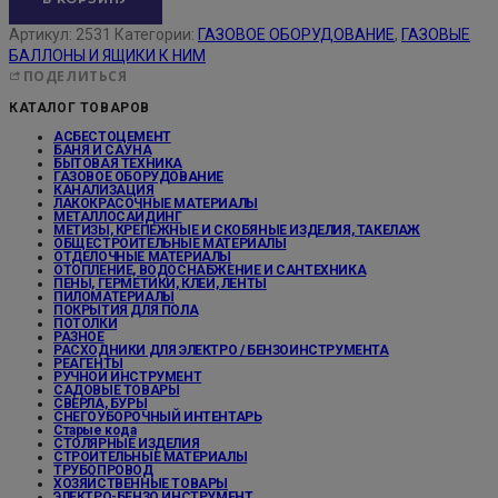
Артикул:
2531
Категории:
ГАЗОВОЕ ОБОРУДОВАНИЕ
,
ГАЗОВЫЕ
БАЛЛОНЫ И ЯЩИКИ К НИМ
ПОДЕЛИТЬСЯ
КАТАЛОГ ТОВАРОВ
АСБЕСТОЦЕМЕНТ
БАНЯ И САУНА
БЫТОВАЯ ТЕХНИКА
ГАЗОВОЕ ОБОРУДОВАНИЕ
КАНАЛИЗАЦИЯ
ЛАКОКРАСОЧНЫЕ МАТЕРИАЛЫ
МЕТАЛЛОСАЙДИНГ
МЕТИЗЫ, КРЕПЕЖНЫЕ И СКОБЯНЫЕ ИЗДЕЛИЯ, ТАКЕЛАЖ
ОБЩЕСТРОИТЕЛЬНЫЕ МАТЕРИАЛЫ
ОТДЕЛОЧНЫЕ МАТЕРИАЛЫ
ОТОПЛЕНИЕ, ВОДОСНАБЖЕНИЕ И САНТЕХНИКА
ПЕНЫ, ГЕРМЕТИКИ, КЛЕИ, ЛЕНТЫ
ПИЛОМАТЕРИАЛЫ
ПОКРЫТИЯ ДЛЯ ПОЛА
ПОТОЛКИ
РАЗНОЕ
РАСХОДНИКИ ДЛЯ ЭЛЕКТРО / БЕНЗОИНСТРУМЕНТА
РЕАГЕНТЫ
РУЧНОЙ ИНСТРУМЕНТ
САДОВЫЕ ТОВАРЫ
СВЕРЛА, БУРЫ
СНЕГОУБОРОЧНЫЙ ИНТЕНТАРЬ
Старые кода
СТОЛЯРНЫЕ ИЗДЕЛИЯ
СТРОИТЕЛЬНЫЕ МАТЕРИАЛЫ
ТРУБОПРОВОД
ХОЗЯЙСТВЕННЫЕ ТОВАРЫ
ЭЛЕКТРО-БЕНЗО ИНСТРУМЕНТ