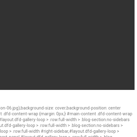
n-06.jpg);background-size: cover;background-position: center
nt .dfd-content-wrap {margin: 0px;} #main-content .dfd-content-wrap
layout.dfd-gallery-loop > .row.full-width > .blog-section.no-sidebars
t.dfd-gallery-loop > .row.full-width > .blog-section.no-sidebars >
oop > .row.full-width #right-sidebar,#layout.dfd-gallery-loop >
ort-panel,#layout.dfd-gallery-loop > .row.full-width > .blog-