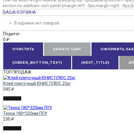
section.no-sidebars .sort-panel {margin-left: -0px;margin-right: -0px;
ВАША КОРЗИНА
В корзине нет товаров.
Подитог:
0
₽
ОЧИСТИТЬ
UPDATE CART
ОФОРМИТЬ ЗАК
{ORDER_BUTTON_TEXT}
{NEXT_TITLE}
{P
ТОП ПРОДАЖ
Клей плиточный ЮНИС ПЛЮС 25кг
545
₽
Терка 180*320мм ППУ
230
₽