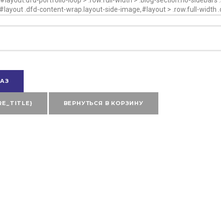
}}#layout .dfd-content-wrap.layout-side-image,#layout > .row.full-width 
АЗ
RE_TITLE}
ВЕРНУТЬСЯ В КОРЗИНУ