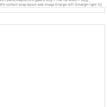
.dfd-content-wrap.layout-side-image {margin-left: 0;margin-right: 0;}