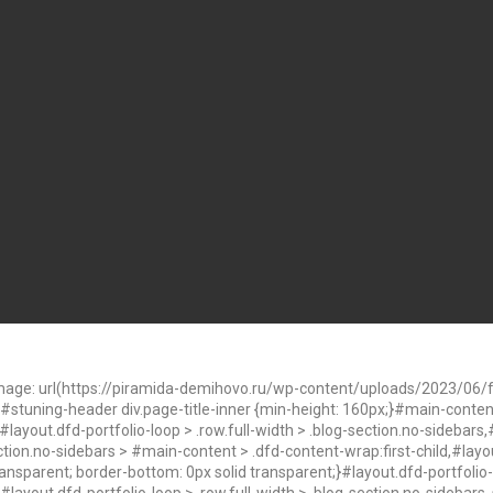
age: url(https://piramida-demihovo.ru/wp-content/uploads/2023/06/fo
}#stuning-header div.page-title-inner {min-height: 160px;}#main-conte
ayout.dfd-portfolio-loop > .row.full-width > .blog-section.no-sidebars,#
ection.no-sidebars > #main-content > .dfd-content-wrap:first-child,#layou
ransparent; border-bottom: 0px solid transparent;}#layout.dfd-portfolio-l
layout.dfd-portfolio-loop > .row.full-width > .blog-section.no-sidebars .s