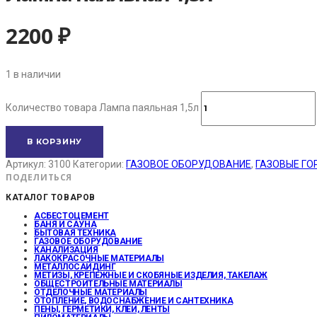
2200
₽
1 в наличии
Количество товара Лампа паяльная 1,5л
В КОРЗИНУ
Артикул:
3100
Категории:
ГАЗОВОЕ ОБОРУДОВАНИЕ
,
ГАЗОВЫЕ ГО
ПОДЕЛИТЬСЯ
КАТАЛОГ ТОВАРОВ
АСБЕСТОЦЕМЕНТ
БАНЯ И САУНА
БЫТОВАЯ ТЕХНИКА
ГАЗОВОЕ ОБОРУДОВАНИЕ
КАНАЛИЗАЦИЯ
ЛАКОКРАСОЧНЫЕ МАТЕРИАЛЫ
МЕТАЛЛОСАЙДИНГ
МЕТИЗЫ, КРЕПЕЖНЫЕ И СКОБЯНЫЕ ИЗДЕЛИЯ, ТАКЕЛАЖ
ОБЩЕСТРОИТЕЛЬНЫЕ МАТЕРИАЛЫ
ОТДЕЛОЧНЫЕ МАТЕРИАЛЫ
ОТОПЛЕНИЕ, ВОДОСНАБЖЕНИЕ И САНТЕХНИКА
ПЕНЫ, ГЕРМЕТИКИ, КЛЕИ, ЛЕНТЫ