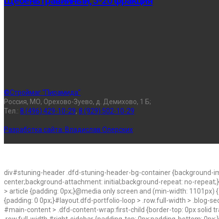
Щебень гравийный, 5-20 фракция
©Строймаг "Пирамида"
Россия, МО, Орехово-Зуево, д. Демихово, 1 Б;
Тел.:
8 (496) 429-10-29
,
8 (929) 502-10-29
Разработка сайта:
Владислав Олерских
div#stuning-header .dfd-stuning-header-bg-container {background-im
center;background-attachment: initial;background-repeat: no-repeat;
> article {padding: 0px;}@media only screen and (min-width: 1101px) {#l
{padding: 0 0px;}#layout.dfd-portfolio-loop > .row.full-width > .blog-s
#main-content > .dfd-content-wrap:first-child {border-top: 0px solid t
.row.full-width #right-sidebar {padding-top: 0px;padding-bottom: 0px;}#