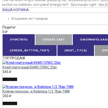
section.no-sidebars .sort-panel {margin-left: -0px;margin-right: -0px;
ВАША КОРЗИНА
В корзине нет товаров.
Подитог:
0
₽
ОЧИСТИТЬ
UPDATE CART
ОФОРМИТЬ ЗАК
{ORDER_BUTTON_TEXT}
{NEXT_TITLE}
{PR
ТОП ПРОДАЖ
Клей плиточный ЮНИС ПЛЮС 25кг
545
₽
Клапан предохр. д/бойлера 1/2 7бар ТИМ
250
₽