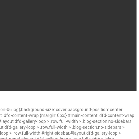
n-06.jpg);background-size: cover;background-position: center
nt .dfd-content-wrap {margin: 0px;} #main-content .dfd-content-wrap
layout.dfd-gallery-loop > .row.full-width > .blog-section.no-sidebars
t.dfd-gallery-loop > .row.full-width > .blog-section.no-sidebars >
oop > .row.full-width #right-sidebar,#layout.dfd-gallery-loop >
ort-panel,#layout.dfd-gallery-loop > .row.full-width > .blog-