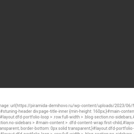
age: url(https://piramida-demihovo.ru/wp-content/uploads/2023/06/fo
}#stuning-header div.page-title-inner {min-height: 160px;}#main-conte
ayout.dfd-portfolio-loop > .row.full-width > .blog-section.no-sidebars,#
ection.no-sidebars > #main-content > .dfd-content-wrap:first-child,#layou
ransparent; border-bottom: 0px solid transparent;}#layout.dfd-portfolio-l
layout.dfd-portfolio-loop > .row.full-width > .blog-section.no-sidebars .s