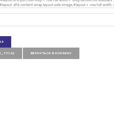
}}#layout .dfd-content-wrap.layout-side-image,#layout > .row.full-width 
АЗ
E_TITLE}
ВЕРНУТЬСЯ В КОРЗИНУ