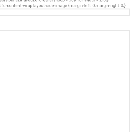
.dfd-content-wrap.layout-side-image {margin-left: 0;margin-right: 0;}