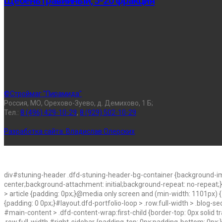
Щебень гравийный, 5-20 фракция
©Строймаг "Пирамида"
Россия, МО, Орехово-Зуево, д. Демихово, 1 Б;
Тел.:
8 (496) 429-10-29
,
8 (929) 502-10-29
Разработка сайта:
Владислав Олерских
div#stuning-header .dfd-stuning-header-bg-container {background-im
center;background-attachment: initial;background-repeat: no-repeat;
> article {padding: 0px;}@media only screen and (min-width: 1101px) {#l
{padding: 0 0px;}#layout.dfd-portfolio-loop > .row.full-width > .blog-s
#main-content > .dfd-content-wrap:first-child {border-top: 0px solid t
.row.full-width #right-sidebar {padding-top: 0px;padding-bottom: 0px;}#