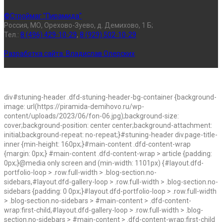
©Строймаг "Пирамида"
Россия, МО, Орехово-Зуево, д. Демихово, 1 Б;
Тел.:
8 (496) 429-10-29
,
8 (929) 502-10-29
Разработка сайта:
Владислав Олерских
div#stuning-header .dfd-stuning-header-bg-container {background-
image: url(https://piramida-demihovo.ru/wp-
content/uploads/2023/06/fon-06.jpg);background-size:
cover;background-position: center center;background-attachment:
initial;background-repeat: no-repeat;}#stuning-header div.page-title-
inner {min-height: 160px;}#main-content .dfd-content-wrap
{margin: 0px;} #main-content .dfd-content-wrap > article {padding:
0px;}@media only screen and (min-width: 1101px) {#layout.dfd-
portfolio-loop > .row.full-width > .blog-section.no-
sidebars,#layout.dfd-gallery-loop > .row.full-width > .blog-section.no-
sidebars {padding: 0 0px;}#layout.dfd-portfolio-loop > .row.full-width
> .blog-section.no-sidebars > #main-content > .dfd-content-
wrap:first-child,#layout.dfd-gallery-loop > .row.full-width > .blog-
section.no-sidebars > #main-content > .dfd-content-wrap:first-child