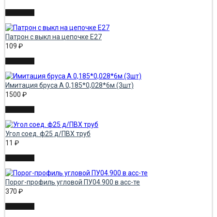
Патрон с выкл на цепочке Е27
109
₽
Имитация бруса А 0,185*0,028*6м (3шт)
1500
₽
Угол соед. ф25 д/ПВХ труб
11
₽
Порог-профиль угловой ПУ04.900 в асс-те
370
₽