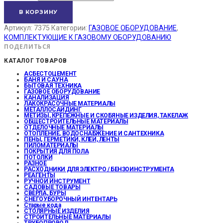
В КОРЗИНУ
Артикул:
7375
Категории:
ГАЗОВОЕ ОБОРУДОВАНИЕ
,
КОМПЛЕКТУЮЩИЕ К ГАЗОВОМУ ОБОРУДОВАНИЮ
ПОДЕЛИТЬСЯ
КАТАЛОГ ТОВАРОВ
АСБЕСТОЦЕМЕНТ
БАНЯ И САУНА
БЫТОВАЯ ТЕХНИКА
ГАЗОВОЕ ОБОРУДОВАНИЕ
КАНАЛИЗАЦИЯ
ЛАКОКРАСОЧНЫЕ МАТЕРИАЛЫ
МЕТАЛЛОСАЙДИНГ
МЕТИЗЫ, КРЕПЕЖНЫЕ И СКОБЯНЫЕ ИЗДЕЛИЯ, ТАКЕЛАЖ
ОБЩЕСТРОИТЕЛЬНЫЕ МАТЕРИАЛЫ
ОТДЕЛОЧНЫЕ МАТЕРИАЛЫ
ОТОПЛЕНИЕ, ВОДОСНАБЖЕНИЕ И САНТЕХНИКА
ПЕНЫ, ГЕРМЕТИКИ, КЛЕИ, ЛЕНТЫ
ПИЛОМАТЕРИАЛЫ
ПОКРЫТИЯ ДЛЯ ПОЛА
ПОТОЛКИ
РАЗНОЕ
РАСХОДНИКИ ДЛЯ ЭЛЕКТРО / БЕНЗОИНСТРУМЕНТА
РЕАГЕНТЫ
РУЧНОЙ ИНСТРУМЕНТ
САДОВЫЕ ТОВАРЫ
СВЕРЛА, БУРЫ
СНЕГОУБОРОЧНЫЙ ИНТЕНТАРЬ
Старые кода
СТОЛЯРНЫЕ ИЗДЕЛИЯ
СТРОИТЕЛЬНЫЕ МАТЕРИАЛЫ