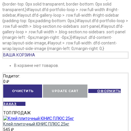
{border-top: 0px solid transparent; border-bottom: 0px solid
transparent;}#layout.dfd-portfolio-loop > .row.full-width #right-
sidebar,#layout.dfd-gallery-loop > .row.full-width #right-sidebar
{padding-top: 0px;padding-bottom: 0px;}#layout.dfd-portfolio-loop >
.row.full-width > .blog-section.no-sidebars .sort-panel,#layout.dfd-
gallery-loop > .row.full-width > .blog-section.no-sidebars .sort-panel
{margin-left: -0px;margin-right: -0px;}}#layout .dfd-content-
wrap.layout-side-image,#layout > .row.full-width .dfd-content-
wrap.layout-side-image {margin-left: 0;margin-right: 0;}
ВАША КОРЗИНА
В корзине нет товаров.
Подитог:
0
₽
ОЧИСТИТЬ
UPDATE CART
ОФОРМИТЬ
ЗАКАЗ
ТОП ПРОДАЖ
Клей плиточный ЮНИС ПЛЮС 25кг
545
₽