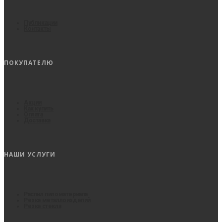
Публикации
Контакты
ПОКУПАТЕЛЮ
Акции
Как купить
Оплата
Доставка
НАШИ УСЛУГИ
Распил пиломатериала
Резка металлоизделий
Резка стекла