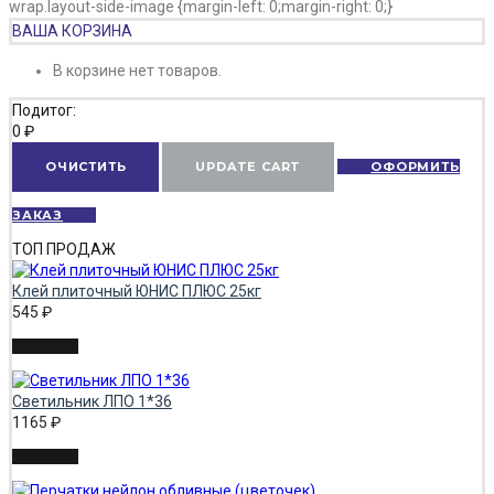
wrap.layout-side-image {margin-left: 0;margin-right: 0;}
ВАША КОРЗИНА
В корзине нет товаров.
Подитог:
0
₽
ОЧИСТИТЬ
UPDATE CART
ОФОРМИТЬ
ЗАКАЗ
ТОП ПРОДАЖ
Клей плиточный ЮНИС ПЛЮС 25кг
545
₽
Светильник ЛПО 1*36
1165
₽