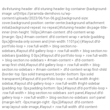
div#stuning-header .dfd-stuning-header-bg-container {background-
image: url(https://piramida-demihovo.ru/wp-
content/uploads/2023/06/fon-06.jpg);background-size:
cover;background-position: center center;background-attachment:
initial;background-repeat: no-repeat;}#stuning-header div.page-title-
inner {min-height: 160px;}#main-content .dfd-content-wrap
{margin: 0px;} #main-content .dfd-content-wrap > article {padding:
0px;}@media only screen and (min-width: 1101px) {#layout.dfd-
portfolio-loop > .row.full-width > .blog-section.no-
sidebars,#layout.dfd-gallery-loop > .row.full-width > .blog-section.no-
sidebars {padding: 0 0px;}#layout.dfd-portfolio-loop > .row.full-width
> .blog-section.no-sidebars > #main-content > .dfd-content-
wrap:first-child,#layout.dfd-gallery-loop > .row.full-width > .blog-
section.no-sidebars > #main-content > .dfd-content-wrap:first-child
{border-top: 0px solid transparent; border-bottom: 0px solid
transparent;}#layout.dfd-portfolio-loop > .row.full-width #right-
sidebar,#layout.dfd-gallery-loop > .row.full-width #right-sidebar
{padding-top: 0px;padding-bottom: 0px;}#layout.dfd-portfolio-loop >
.row.full-width > .blog-section.no-sidebars .sort-panel,#layout.dfd-
gallery-loop > .row.full-width > .blog-section.no-sidebars .sort-panel
{margin-left: -0px;margin-right: -0px;}}#layout .dfd-content-
wrap.layout-side-image,#layout > .row.full-width .dfd-content-