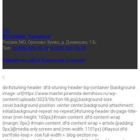
©Строймаг "Пирамида"
Россия, МО, Орехово-Зуево, д. Демихово, 1 Б;
Тел.:
8 (496) 429-10-29
,
8 (929) 502-10-29
Разработка сайта:
Владислав Олерских
div#stuning-header .dfd-stuning-header-bg-container {background-
image: url(https://www.master.piramida-demihovo.ru/wp-
content/uploads/2023/06/fon-06.jpg);background-size:
cover;background-position: center center;background-attachment:
initial;background-repeat: no-repeat;}#stuning-header div.page-title-
inner {min-height: 160px;}#main-content .dfd-content-wrap
{margin: 0px;} #main-content .dfd-content-wrap > article {padding:
0px;}@media only screen and (min-width: 1101px) {#layout.dfd-
portfolio-loop > .row.full-width > .blog-section.no-