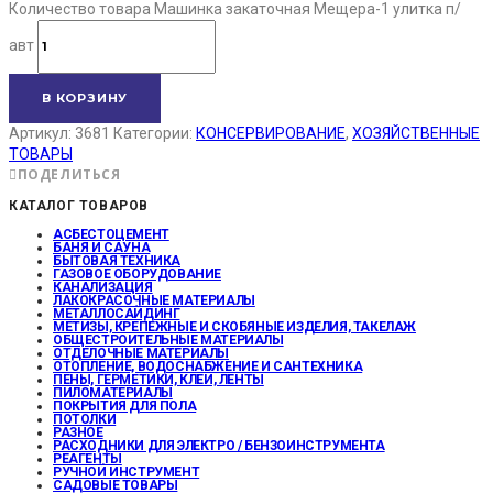
Количество товара Машинка закаточная Мещера-1 улитка п/
авт
В КОРЗИНУ
Артикул:
3681
Категории:
КОНСЕРВИРОВАНИЕ
,
ХОЗЯЙСТВЕННЫЕ
ТОВАРЫ
ПОДЕЛИТЬСЯ
КАТАЛОГ ТОВАРОВ
АСБЕСТОЦЕМЕНТ
БАНЯ И САУНА
БЫТОВАЯ ТЕХНИКА
ГАЗОВОЕ ОБОРУДОВАНИЕ
КАНАЛИЗАЦИЯ
ЛАКОКРАСОЧНЫЕ МАТЕРИАЛЫ
МЕТАЛЛОСАЙДИНГ
МЕТИЗЫ, КРЕПЕЖНЫЕ И СКОБЯНЫЕ ИЗДЕЛИЯ, ТАКЕЛАЖ
ОБЩЕСТРОИТЕЛЬНЫЕ МАТЕРИАЛЫ
ОТДЕЛОЧНЫЕ МАТЕРИАЛЫ
ОТОПЛЕНИЕ, ВОДОСНАБЖЕНИЕ И САНТЕХНИКА
ПЕНЫ, ГЕРМЕТИКИ, КЛЕИ, ЛЕНТЫ
ПИЛОМАТЕРИАЛЫ
ПОКРЫТИЯ ДЛЯ ПОЛА
ПОТОЛКИ
РАЗНОЕ
РАСХОДНИКИ ДЛЯ ЭЛЕКТРО / БЕНЗОИНСТРУМЕНТА
РЕАГЕНТЫ
РУЧНОЙ ИНСТРУМЕНТ
САДОВЫЕ ТОВАРЫ