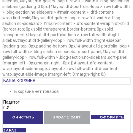
sidebars,#layout.dfd-gallery-loop > .row.full-width > .blog-section.no-
sidebars {padding: 0 0px;}#layout.dfd-portfolio-loop > .row.full-width
> .blog-section.no-sidebars > #main-content > .dfd-content-
wrap:first-child,#layout.dfd-gallery-loop > .row.full-width > .blog-
section.no-sidebars > #main-content > .dfd-content-wrap:first-child
{border-top: 0px solid transparent; border-bottom: 0px solid
transparent;}#layout.dfd-portfolio-loop > .row.full-width #right-
sidebar,#layout.dfd-gallery-loop > .row.full-width #right-sidebar
{padding-top: 0px;padding-bottom: 0px;}#layout.dfd-portfolio-loop >
.row.full-width > .blog-section.no-sidebars .sort-panel,#layout.dfd-
gallery-loop > .row.full-width > .blog-section.no-sidebars .sort-panel
{margin-left: -0px;margin-right: -0px;}}#layout .dfd-content-
wrap.layout-side-image,#layout > .row.full-width .dfd-content-
wrap.layout-side-image {margin-left: 0;margin-right: 0;}
ВАША КОРЗИНА
В корзине нет товаров.
Подитог:
0
₽
ОЧИСТИТЬ
UPDATE CART
ОФОРМИТЬ
ЗАКАЗ