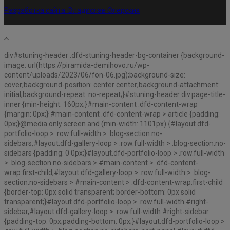
Разработка сайта:
Владислав Олерских
div#stuning-header .dfd-stuning-header-bg-container {background-
image: url(https://piramida-demihovo.ru/wp-
content/uploads/2023/06/fon-06.jpg);background-size:
cover;background-position: center center;background-attachment:
initial;background-repeat: no-repeat;}#stuning-header div.page-title-
inner {min-height: 160px;}#main-content .dfd-content-wrap
{margin: 0px;} #main-content .dfd-content-wrap > article {padding:
0px;}@media only screen and (min-width: 1101px) {#layout.dfd-
portfolio-loop > .row.full-width > .blog-section.no-
sidebars,#layout.dfd-gallery-loop > .row.full-width > .blog-section.no-
sidebars {padding: 0 0px;}#layout.dfd-portfolio-loop > .row.full-width
> .blog-section.no-sidebars > #main-content > .dfd-content-
wrap:first-child,#layout.dfd-gallery-loop > .row.full-width > .blog-
section.no-sidebars > #main-content > .dfd-content-wrap:first-child
{border-top: 0px solid transparent; border-bottom: 0px solid
transparent;}#layout.dfd-portfolio-loop > .row.full-width #right-
sidebar,#layout.dfd-gallery-loop > .row.full-width #right-sidebar
{padding-top: 0px;padding-bottom: 0px;}#layout.dfd-portfolio-loop >