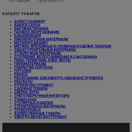
поставщик
"Практика-Опт"
КАТАЛОГ ТОВАРОВ
АСБЕСТОЦЕМЕНТ
БАНЯ И САУНА
БЫТОВАЯ ТЕХНИКА
ГАЗОВОЕ ОБОРУДОВАНИЕ
КАНАЛИЗАЦИЯ
ЛАКОКРАСОЧНЫЕ МАТЕРИАЛЫ
МЕТАЛЛОСАЙДИНГ
МЕТИЗЫ, КРЕПЕЖНЫЕ И СКОБЯНЫЕ ИЗДЕЛИЯ, ТАКЕЛАЖ
ОБЩЕСТРОИТЕЛЬНЫЕ МАТЕРИАЛЫ
ОТДЕЛОЧНЫЕ МАТЕРИАЛЫ
ОТОПЛЕНИЕ, ВОДОСНАБЖЕНИЕ И САНТЕХНИКА
ПЕНЫ, ГЕРМЕТИКИ, КЛЕИ, ЛЕНТЫ
ПИЛОМАТЕРИАЛЫ
ПОКРЫТИЯ ДЛЯ ПОЛА
ПОТОЛКИ
РАЗНОЕ
РАСХОДНИКИ ДЛЯ ЭЛЕКТРО / БЕНЗОИНСТРУМЕНТА
РЕАГЕНТЫ
РУЧНОЙ ИНСТРУМЕНТ
САДОВЫЕ ТОВАРЫ
СВЕРЛА, БУРЫ
СНЕГОУБОРОЧНЫЙ ИНТЕНТАРЬ
Старые кода
СТОЛЯРНЫЕ ИЗДЕЛИЯ
СТРОИТЕЛЬНЫЕ МАТЕРИАЛЫ
ТРУБОПРОВОД
ХОЗЯЙСТВЕННЫЕ ТОВАРЫ
ЭЛЕКТРО-БЕНЗО ИНСТРУМЕНТ