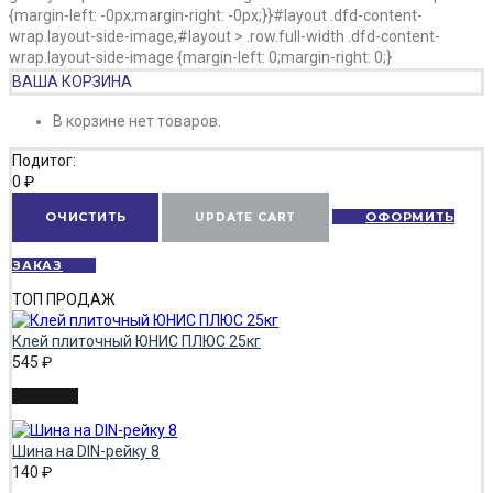
{margin-left: -0px;margin-right: -0px;}}#layout .dfd-content-
wrap.layout-side-image,#layout > .row.full-width .dfd-content-
wrap.layout-side-image {margin-left: 0;margin-right: 0;}
ВАША КОРЗИНА
В корзине нет товаров.
Подитог:
0
₽
ОЧИСТИТЬ
UPDATE CART
ОФОРМИТЬ
ЗАКАЗ
ТОП ПРОДАЖ
Клей плиточный ЮНИС ПЛЮС 25кг
545
₽
Шина на DIN-рейку 8
140
₽