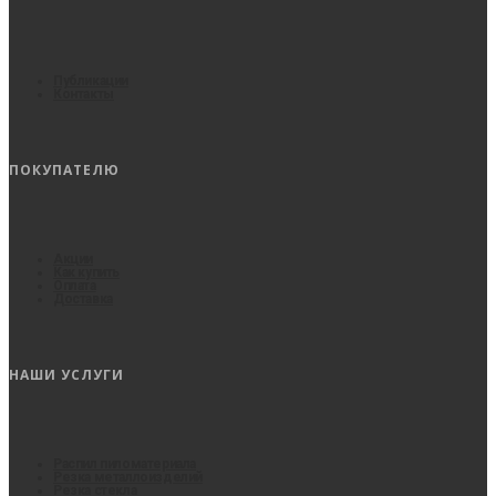
Публикации
Контакты
ПОКУПАТЕЛЮ
Акции
Как купить
Оплата
Доставка
НАШИ УСЛУГИ
Распил пиломатериала
Резка металлоизделий
Резка стекла