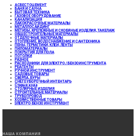
АСБЕСТОЦЕМЕНТ
БАНЯ И САУНА
БЫТОВАЯ ТЕХНИКА
ГАЗОВОЕ ОБОРУДОВАНИЕ
КАНАЛИЗАЦИЯ
ЛАКОКРАСОЧНЫЕ МАТЕРИАЛЫ
МЕТАЛЛОСАЙДИНГ
МЕТИЗЫ, КРЕПЕЖНЫЕ И СКОБЯНЫЕ ИЗДЕЛИЯ, ТАКЕЛАЖ
ОБЩЕСТРОИТЕЛЬНЫЕ МАТЕРИАЛЫ
ОТДЕЛОЧНЫЕ МАТЕРИАЛЫ
ОТОПЛЕНИЕ, ВОДОСНАБЖЕНИЕ И САНТЕХНИКА
ПЕНЫ, ГЕРМЕТИКИ, КЛЕИ, ЛЕНТЫ
ПИЛОМАТЕРИАЛЫ
ПОКРЫТИЯ ДЛЯ ПОЛА
ПОТОЛКИ
РАЗНОЕ
РАСХОДНИКИ ДЛЯ ЭЛЕКТРО / БЕНЗОИНСТРУМЕНТА
РЕАГЕНТЫ
РУЧНОЙ ИНСТРУМЕНТ
САДОВЫЕ ТОВАРЫ
СВЕРЛА, БУРЫ
СНЕГОУБОРОЧНЫЙ ИНТЕНТАРЬ
Старые кода
СТОЛЯРНЫЕ ИЗДЕЛИЯ
СТРОИТЕЛЬНЫЕ МАТЕРИАЛЫ
ТРУБОПРОВОД
ХОЗЯЙСТВЕННЫЕ ТОВАРЫ
ЭЛЕКТРО-БЕНЗО ИНСТРУМЕНТ
НАША КОМПАНИЯ