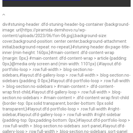
div#stuning-header .dfd-stuning-header-bg-container {background-
image: url(https://piramida-demihovo.ru/wp-
content/uploads/2023/06/fon-06.jpg);background-size:
cover;background-position: center center;background-attachment:
initial;background-repeat: no-repeat;}#stuning-header div.page-title-
inner {min-height: 160px;}#main-content .dfd-content-wrap
{margin: 0px;} #main-content .dfd-content-wrap > article {padding:
0px;}@media only screen and (min-width: 1101px) {#layout.dfd-
portfolio-loop > .row.full-width > .blog-section.no-
sidebars,#layout.dfd-gallery-loop > .row.full-width > .blog-section.no-
sidebars {padding: 0 0px;}#layout.dfd-portfolio-loop > .row.full-width
> .blog-section.no-sidebars > #main-content > .dfd-content-
wrap:first-child,#layout.dfd-gallery-loop > .row.full-width > .blog-
section.no-sidebars > #main-content > .dfd-content-wrap:first-child
{border-top: 0px solid transparent; border-bottom: 0px solid
transparent;}#layout.dfd-portfolio-loop > .row.full-width #right-
sidebar,#layout.dfd-gallery-loop > .row.full-width #right-sidebar
{padding-top: 0px;padding-bottom: 0px;}#layout.dfd-portfolio-loop >
.row.full-width > .blog-section.no-sidebars .sort-panel,#layout.dfd-
gallery-loop > .row.full-width > .blog-section.no-sidebars .sort-panel