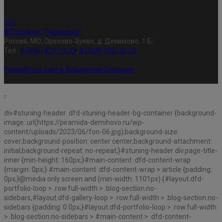
©Строймаг "Пирамида"
Россия, МО, Орехово-Зуево, д. Демихово, 1 Б;
Тел.:
8 (496) 429-10-29
,
8 (929) 502-10-29
Разработка сайта:
Владислав Олерских
div#stuning-header .dfd-stuning-header-bg-container {background-
image: url(https://piramida-demihovo.ru/wp-
content/uploads/2023/06/fon-06.jpg);background-size:
cover;background-position: center center;background-attachment:
initial;background-repeat: no-repeat;}#stuning-header div.page-title-
inner {min-height: 160px;}#main-content .dfd-content-wrap
{margin: 0px;} #main-content .dfd-content-wrap > article {padding:
0px;}@media only screen and (min-width: 1101px) {#layout.dfd-
portfolio-loop > .row.full-width > .blog-section.no-
sidebars,#layout.dfd-gallery-loop > .row.full-width > .blog-section.no-
sidebars {padding: 0 0px;}#layout.dfd-portfolio-loop > .row.full-width
> .blog-section.no-sidebars > #main-content > .dfd-content-