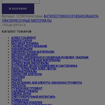
В КОРЗИНУ
Артикул:
12180
Категории:
АНТИСЕПТИКИ И ОГНЕБИОЗАЩИТА
,
ЛАКОКРАСОЧНЫЕ МАТЕРИАЛЫ
ПОДЕЛИТЬСЯ
КАТАЛОГ ТОВАРОВ
АСБЕСТОЦЕМЕНТ
БАНЯ И САУНА
БЫТОВАЯ ТЕХНИКА
ГАЗОВОЕ ОБОРУДОВАНИЕ
КАНАЛИЗАЦИЯ
ЛАКОКРАСОЧНЫЕ МАТЕРИАЛЫ
МЕТАЛЛОСАЙДИНГ
МЕТИЗЫ, КРЕПЕЖНЫЕ И СКОБЯНЫЕ ИЗДЕЛИЯ, ТАКЕЛАЖ
ОБЩЕСТРОИТЕЛЬНЫЕ МАТЕРИАЛЫ
ОТДЕЛОЧНЫЕ МАТЕРИАЛЫ
ОТОПЛЕНИЕ, ВОДОСНАБЖЕНИЕ И САНТЕХНИКА
ПЕНЫ, ГЕРМЕТИКИ, КЛЕИ, ЛЕНТЫ
ПИЛОМАТЕРИАЛЫ
ПОКРЫТИЯ ДЛЯ ПОЛА
ПОТОЛКИ
РАЗНОЕ
РАСХОДНИКИ ДЛЯ ЭЛЕКТРО / БЕНЗОИНСТРУМЕНТА
РЕАГЕНТЫ
РУЧНОЙ ИНСТРУМЕНТ
САДОВЫЕ ТОВАРЫ
СВЕРЛА, БУРЫ
СНЕГОУБОРОЧНЫЙ ИНТЕНТАРЬ
Старые кода
СТОЛЯРНЫЕ ИЗДЕЛИЯ