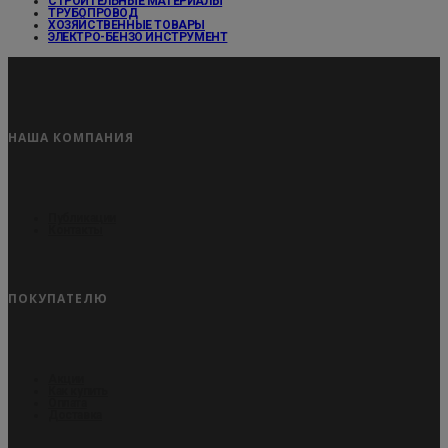
СТРОИТЕЛЬНЫЕ МАТЕРИАЛЫ
ТРУБОПРОВОД
ХОЗЯЙСТВЕННЫЕ ТОВАРЫ
ЭЛЕКТРО-БЕНЗО ИНСТРУМЕНТ
НАША КОМПАНИЯ
Публикации
Контакты
ПОКУПАТЕЛЮ
Акции
Как купить
Оплата
Доставка