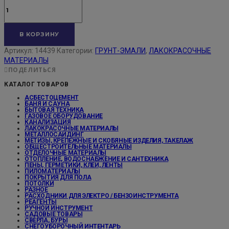
В КОРЗИНУ
Артикул:
14439
Категории:
ГРУНТ-ЭМАЛИ
,
ЛАКОКРАСОЧНЫЕ
МАТЕРИАЛЫ
ПОДЕЛИТЬСЯ
КАТАЛОГ ТОВАРОВ
АСБЕСТОЦЕМЕНТ
БАНЯ И САУНА
БЫТОВАЯ ТЕХНИКА
ГАЗОВОЕ ОБОРУДОВАНИЕ
КАНАЛИЗАЦИЯ
ЛАКОКРАСОЧНЫЕ МАТЕРИАЛЫ
МЕТАЛЛОСАЙДИНГ
МЕТИЗЫ, КРЕПЕЖНЫЕ И СКОБЯНЫЕ ИЗДЕЛИЯ, ТАКЕЛАЖ
ОБЩЕСТРОИТЕЛЬНЫЕ МАТЕРИАЛЫ
ОТДЕЛОЧНЫЕ МАТЕРИАЛЫ
ОТОПЛЕНИЕ, ВОДОСНАБЖЕНИЕ И САНТЕХНИКА
ПЕНЫ, ГЕРМЕТИКИ, КЛЕИ, ЛЕНТЫ
ПИЛОМАТЕРИАЛЫ
ПОКРЫТИЯ ДЛЯ ПОЛА
ПОТОЛКИ
РАЗНОЕ
РАСХОДНИКИ ДЛЯ ЭЛЕКТРО / БЕНЗОИНСТРУМЕНТА
РЕАГЕНТЫ
РУЧНОЙ ИНСТРУМЕНТ
САДОВЫЕ ТОВАРЫ
СВЕРЛА, БУРЫ
СНЕГОУБОРОЧНЫЙ ИНТЕНТАРЬ