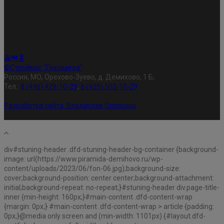
©Строймаг "Пирамида"
Россия, МО, Орехово-Зуево, д. Демихово, 1 Б;
Тел.:
8 (496) 429-10-29
,
8 (929) 502-10-29
Разработка сайта:
Владислав Олерских
div#stuning-header .dfd-stuning-header-bg-container {background-
image: url(https://www.piramida-demihovo.ru/wp-
content/uploads/2023/06/fon-06.jpg);background-size:
cover;background-position: center center;background-attachment:
initial;background-repeat: no-repeat;}#stuning-header div.page-title-
inner {min-height: 160px;}#main-content .dfd-content-wrap
{margin: 0px;} #main-content .dfd-content-wrap > article {padding:
0px;}@media only screen and (min-width: 1101px) {#layout.dfd-