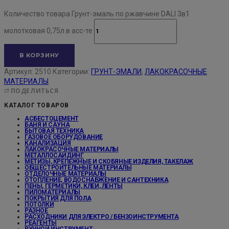
Количество товара Грунт-эмаль по ржавчине DALI 3в1
молотковая 0,75л в асс-те
В КОРЗИНУ
Артикул:
2510
Категории:
ГРУНТ-ЭМАЛИ
,
ЛАКОКРАСОЧНЫЕ
МАТЕРИАЛЫ
ПОДЕЛИТЬСЯ
КАТАЛОГ ТОВАРОВ
АСБЕСТОЦЕМЕНТ
БАНЯ И САУНА
БЫТОВАЯ ТЕХНИКА
ГАЗОВОЕ ОБОРУДОВАНИЕ
КАНАЛИЗАЦИЯ
ЛАКОКРАСОЧНЫЕ МАТЕРИАЛЫ
МЕТАЛЛОСАЙДИНГ
МЕТИЗЫ, КРЕПЕЖНЫЕ И СКОБЯНЫЕ ИЗДЕЛИЯ, ТАКЕЛАЖ
ОБЩЕСТРОИТЕЛЬНЫЕ МАТЕРИАЛЫ
ОТДЕЛОЧНЫЕ МАТЕРИАЛЫ
ОТОПЛЕНИЕ, ВОДОСНАБЖЕНИЕ И САНТЕХНИКА
ПЕНЫ, ГЕРМЕТИКИ, КЛЕИ, ЛЕНТЫ
ПИЛОМАТЕРИАЛЫ
ПОКРЫТИЯ ДЛЯ ПОЛА
ПОТОЛКИ
РАЗНОЕ
РАСХОДНИКИ ДЛЯ ЭЛЕКТРО / БЕНЗОИНСТРУМЕНТА
РЕАГЕНТЫ