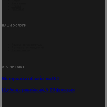
Акции
Как купить
Оплата
Доставка
НАШИ УСЛУГИ
Распил пиломатериала
Резка металлоизделий
Резка стекла
ЭТО ЧИТАЮТ
Материалы обработки ОСП
Щебень гравийный, 5-20 фракция