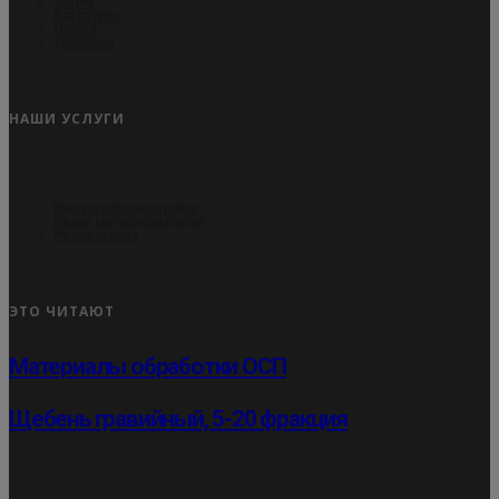
Акции
Как купить
Оплата
Доставка
НАШИ УСЛУГИ
Распил пиломатериала
Резка металлоизделий
Резка стекла
ЭТО ЧИТАЮТ
Материалы обработки ОСП
Щебень гравийный, 5-20 фракция