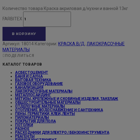
Количество товара Краска акриловая д/кухни и ванной 13кг
FARBITEX
В КОРЗИНУ
Артикул:
18014
Категории:
КРАСКА В/Д
,
ЛАКОКРАСОЧНЫЕ
МАТЕРИАЛЫ
ПОДЕЛИТЬСЯ
КАТАЛОГ ТОВАРОВ
АСБЕСТОЦЕМЕНТ
БАНЯ И САУНА
БЫТОВАЯ ТЕХНИКА
ГАЗОВОЕ ОБОРУДОВАНИЕ
КАНАЛИЗАЦИЯ
ЛАКОКРАСОЧНЫЕ МАТЕРИАЛЫ
МЕТАЛЛОСАЙДИНГ
МЕТИЗЫ, КРЕПЕЖНЫЕ И СКОБЯНЫЕ ИЗДЕЛИЯ, ТАКЕЛАЖ
ОБЩЕСТРОИТЕЛЬНЫЕ МАТЕРИАЛЫ
ОТДЕЛОЧНЫЕ МАТЕРИАЛЫ
ОТОПЛЕНИЕ, ВОДОСНАБЖЕНИЕ И САНТЕХНИКА
ПЕНЫ, ГЕРМЕТИКИ, КЛЕИ, ЛЕНТЫ
ПИЛОМАТЕРИАЛЫ
ПОКРЫТИЯ ДЛЯ ПОЛА
ПОТОЛКИ
РАЗНОЕ
РАСХОДНИКИ ДЛЯ ЭЛЕКТРО / БЕНЗОИНСТРУМЕНТА
РЕАГЕНТЫ