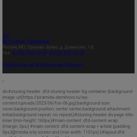
©Строймаг "Пирамида"
Россия, МО, Орехово-Зуево, д. Демихово, 1 Б;
Тел.:
8 (496) 429-10-29
,
8 (929) 502-10-29
Разработка сайта:
Владислав Олерских
div#stuning-header .dfd-stuning-header-bg-container {background-
image: url(https://piramida-demihovo.ru/wp-
content/uploads/2023/06/fon-06.jpg);background-size:
cover;background-position: center center;background-attachment:
initial;background-repeat: no-repeat;}#stuning-header div.page-title-
inner {min-height: 160px;}#main-content .dfd-content-wrap
{margin: 0px;} #main-content .dfd-content-wrap > article {padding:
0px;}@media only screen and (min-width: 1101px) {#layout.dfd-