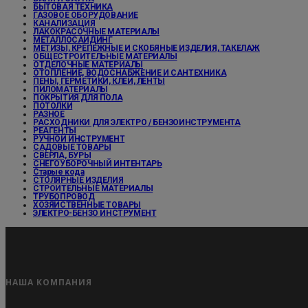
БЫТОВАЯ ТЕХНИКА
ГАЗОВОЕ ОБОРУДОВАНИЕ
КАНАЛИЗАЦИЯ
ЛАКОКРАСОЧНЫЕ МАТЕРИАЛЫ
МЕТАЛЛОСАЙДИНГ
МЕТИЗЫ, КРЕПЕЖНЫЕ И СКОБЯНЫЕ ИЗДЕЛИЯ, ТАКЕЛАЖ
ОБЩЕСТРОИТЕЛЬНЫЕ МАТЕРИАЛЫ
ОТДЕЛОЧНЫЕ МАТЕРИАЛЫ
ОТОПЛЕНИЕ, ВОДОСНАБЖЕНИЕ И САНТЕХНИКА
ПЕНЫ, ГЕРМЕТИКИ, КЛЕИ, ЛЕНТЫ
ПИЛОМАТЕРИАЛЫ
ПОКРЫТИЯ ДЛЯ ПОЛА
ПОТОЛКИ
РАЗНОЕ
РАСХОДНИКИ ДЛЯ ЭЛЕКТРО / БЕНЗОИНСТРУМЕНТА
РЕАГЕНТЫ
РУЧНОЙ ИНСТРУМЕНТ
САДОВЫЕ ТОВАРЫ
СВЕРЛА, БУРЫ
СНЕГОУБОРОЧНЫЙ ИНТЕНТАРЬ
Старые кода
СТОЛЯРНЫЕ ИЗДЕЛИЯ
СТРОИТЕЛЬНЫЕ МАТЕРИАЛЫ
ТРУБОПРОВОД
ХОЗЯЙСТВЕННЫЕ ТОВАРЫ
ЭЛЕКТРО-БЕНЗО ИНСТРУМЕНТ
НАША КОМПАНИЯ