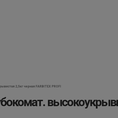
рывистая 2,5кг черная FARBITEX PROFI
убокомат. высокоукрыви