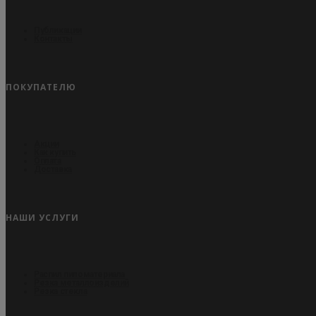
Публикации
Контакты
ПОКУПАТЕЛЮ
Акции
Как купить
Оплата
Доставка
НАШИ УСЛУГИ
Распил пиломатериала
Резка металлоизделий
Резка стекла