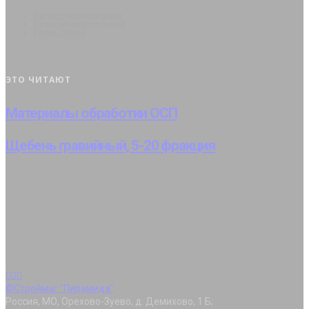
Распил пиломатериала
Резка металлоизделий
Резка стекла
ЭТО ЧИТАЮТ
Материалы обработки ОСП
Щебень гравийный, 5-20 фракция
©Строймаг "Пирамида"
Россия, МО, Орехово-Зуево, д. Демихово, 1 Б;