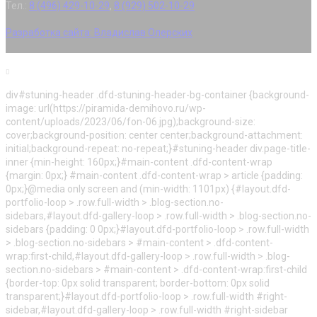
Тел.:
8 (496) 429-10-29
,
8 (929) 502-10-29
Разработка сайта:
Владислав Олерских
div#stuning-header .dfd-stuning-header-bg-container {background-
image: url(https://piramida-demihovo.ru/wp-
content/uploads/2023/06/fon-06.jpg);background-size:
cover;background-position: center center;background-attachment:
initial;background-repeat: no-repeat;}#stuning-header div.page-title-
inner {min-height: 160px;}#main-content .dfd-content-wrap
{margin: 0px;} #main-content .dfd-content-wrap > article {padding:
0px;}@media only screen and (min-width: 1101px) {#layout.dfd-
portfolio-loop > .row.full-width > .blog-section.no-
sidebars,#layout.dfd-gallery-loop > .row.full-width > .blog-section.no-
sidebars {padding: 0 0px;}#layout.dfd-portfolio-loop > .row.full-width
> .blog-section.no-sidebars > #main-content > .dfd-content-
wrap:first-child,#layout.dfd-gallery-loop > .row.full-width > .blog-
section.no-sidebars > #main-content > .dfd-content-wrap:first-child
{border-top: 0px solid transparent; border-bottom: 0px solid
transparent;}#layout.dfd-portfolio-loop > .row.full-width #right-
sidebar,#layout.dfd-gallery-loop > .row.full-width #right-sidebar