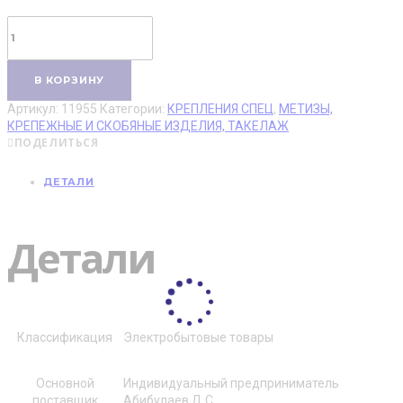
Количество
товара
Консоль
легкая
В КОРЗИНУ
основ.150мм
DKC
Артикул:
11955
Категории:
КРЕПЛЕНИЯ СПЕЦ
,
МЕТИЗЫ,
BBL3015
КРЕПЕЖНЫЕ И СКОБЯНЫЕ ИЗДЕЛИЯ, ТАКЕЛАЖ
ПОДЕЛИТЬСЯ
ДЕТАЛИ
Детали
Классификация
Электробытовые товары
Основной
Индивидуальный предприниматель
поставщик
Абибулаев Д.С.