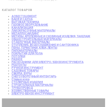
КАТАЛОГ ТОВАРОВ
АСБЕСТОЦЕМЕНТ
БАНЯ И САУНА
БЫТОВАЯ ТЕХНИКА
ГАЗОВОЕ ОБОРУДОВАНИЕ
КАНАЛИЗАЦИЯ
ЛАКОКРАСОЧНЫЕ МАТЕРИАЛЫ
МЕТАЛЛОСАЙДИНГ
МЕТИЗЫ, КРЕПЕЖНЫЕ И СКОБЯНЫЕ ИЗДЕЛИЯ, ТАКЕЛАЖ
ОБЩЕСТРОИТЕЛЬНЫЕ МАТЕРИАЛЫ
ОТДЕЛОЧНЫЕ МАТЕРИАЛЫ
ОТОПЛЕНИЕ, ВОДОСНАБЖЕНИЕ И САНТЕХНИКА
ПЕНЫ, ГЕРМЕТИКИ, КЛЕИ, ЛЕНТЫ
ПИЛОМАТЕРИАЛЫ
ПОКРЫТИЯ ДЛЯ ПОЛА
ПОТОЛКИ
РАЗНОЕ
РАСХОДНИКИ ДЛЯ ЭЛЕКТРО / БЕНЗОИНСТРУМЕНТА
РЕАГЕНТЫ
РУЧНОЙ ИНСТРУМЕНТ
САДОВЫЕ ТОВАРЫ
СВЕРЛА, БУРЫ
СНЕГОУБОРОЧНЫЙ ИНТЕНТАРЬ
Старые кода
СТОЛЯРНЫЕ ИЗДЕЛИЯ
СТРОИТЕЛЬНЫЕ МАТЕРИАЛЫ
ТРУБОПРОВОД
ХОЗЯЙСТВЕННЫЕ ТОВАРЫ
ЭЛЕКТРО-БЕНЗО ИНСТРУМЕНТ