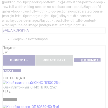
{padding-top: 0px;padding-bottom: 0px;}#layout.dfd-portfolio-loop >
.row.full-width > .blog-section.no-sidebars .sort-panel,#layout.dfd-
gallery-loop > .row.full-width > .blog-section.no-sidebars .sort-panel
{margin-left: -0px;margin-right: -0px;}}#layout .dfd-content-
wrap.layout-side-image,#layout > .row.full-width .dfd-content-
wrap.layout-side-image {margin-left: 0;margin-right: 0;}
ВАША КОРЗИНА
В корзине нет товаров.
Подитог:
0
₽
ОЧИСТИТЬ
UPDATE CART
ОФОРМИТЬ
ЗАКАЗ
ТОП ПРОДАЖ
Клей плиточный ЮНИС ПЛЮС 25кг
545
₽