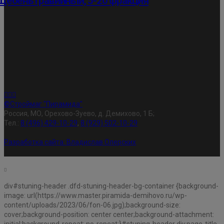
Щебень гравийный, 5-20 фракция
©Строймаг "Пирамида"
Россия, МО, Орехово-Зуево, д. Демихово, 1 Б;
Тел.:
8 (496) 429-10-29
,
8 (929) 502-10-29
Разработка сайта:
Владислав Олерских
div#stuning-header .dfd-stuning-header-bg-container {background-
image: url(https://www.master.piramida-demihovo.ru/wp-
content/uploads/2023/06/fon-06.jpg);background-size:
cover;background-position: center center;background-attachment: