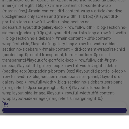
initial;background-repeat: no-repeat;}#stuning-header div.page-title-
inner {min-height: 160px;}#main-content .dfd-content-wrap
{margin: 0px;} #main-content .dfd-content-wrap > article {padding:
0px;}@media only screen and (min-width: 1101px) {#layout.dfd-
portfolio-loop > .row.full-width > .blog-section.no-
sidebars,#layout.dfd-gallery-loop > .row.full-width > .blog-section.no-
sidebars {padding: 0 0px;}#layout.dfd-portfolio-loop > .row.full-width
> .blog-section.no-sidebars > #main-content > .dfd-content-
wrap:first-child,#layout.dfd-gallery-loop > .row.full-width > .blog-
section.no-sidebars > #main-content > .dfd-content-wrap:first-child
{border-top: 0px solid transparent; border-bottom: 0px solid
transparent;}#layout.dfd-portfolio-loop > .row.full-width #right-
sidebar,#layout.dfd-gallery-loop > .row.full-width #right-sidebar
{padding-top: 0px;padding-bottom: 0px;}#layout.dfd-portfolio-loop >
.row.full-width > .blog-section.no-sidebars .sort-panel,#layout.dfd-
gallery-loop > .row.full-width > .blog-section.no-sidebars .sort-panel
{margin-left: -0px;margin-right: -0px;}}#layout .dfd-content-
wrap.layout-side-image,#layout > .row.full-width .dfd-content-
wrap.layout-side-image {margin-left: 0;margin-right: 0;}
0