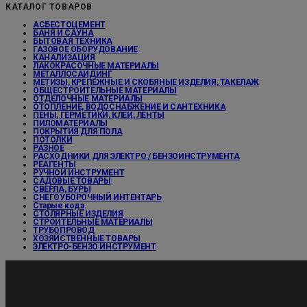
КАТАЛОГ ТОВАРОВ
АСБЕСТОЦЕМЕНТ
БАНЯ И САУНА
БЫТОВАЯ ТЕХНИКА
ГАЗОВОЕ ОБОРУДОВАНИЕ
КАНАЛИЗАЦИЯ
ЛАКОКРАСОЧНЫЕ МАТЕРИАЛЫ
МЕТАЛЛОСАЙДИНГ
МЕТИЗЫ, КРЕПЕЖНЫЕ И СКОБЯНЫЕ ИЗДЕЛИЯ, ТАКЕЛАЖ
ОБЩЕСТРОИТЕЛЬНЫЕ МАТЕРИАЛЫ
ОТДЕЛОЧНЫЕ МАТЕРИАЛЫ
ОТОПЛЕНИЕ, ВОДОСНАБЖЕНИЕ И САНТЕХНИКА
ПЕНЫ, ГЕРМЕТИКИ, КЛЕИ, ЛЕНТЫ
ПИЛОМАТЕРИАЛЫ
ПОКРЫТИЯ ДЛЯ ПОЛА
ПОТОЛКИ
РАЗНОЕ
РАСХОДНИКИ ДЛЯ ЭЛЕКТРО / БЕНЗОИНСТРУМЕНТА
РЕАГЕНТЫ
РУЧНОЙ ИНСТРУМЕНТ
САДОВЫЕ ТОВАРЫ
СВЕРЛА, БУРЫ
СНЕГОУБОРОЧНЫЙ ИНТЕНТАРЬ
Старые кода
СТОЛЯРНЫЕ ИЗДЕЛИЯ
СТРОИТЕЛЬНЫЕ МАТЕРИАЛЫ
ТРУБОПРОВОД
ХОЗЯЙСТВЕННЫЕ ТОВАРЫ
ЭЛЕКТРО-БЕНЗО ИНСТРУМЕНТ