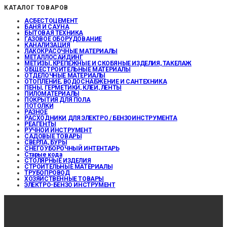
КАТАЛОГ ТОВАРОВ
АСБЕСТОЦЕМЕНТ
БАНЯ И САУНА
БЫТОВАЯ ТЕХНИКА
ГАЗОВОЕ ОБОРУДОВАНИЕ
КАНАЛИЗАЦИЯ
ЛАКОКРАСОЧНЫЕ МАТЕРИАЛЫ
МЕТАЛЛОСАЙДИНГ
МЕТИЗЫ, КРЕПЕЖНЫЕ И СКОБЯНЫЕ ИЗДЕЛИЯ, ТАКЕЛАЖ
ОБЩЕСТРОИТЕЛЬНЫЕ МАТЕРИАЛЫ
ОТДЕЛОЧНЫЕ МАТЕРИАЛЫ
ОТОПЛЕНИЕ, ВОДОСНАБЖЕНИЕ И САНТЕХНИКА
ПЕНЫ, ГЕРМЕТИКИ, КЛЕИ, ЛЕНТЫ
ПИЛОМАТЕРИАЛЫ
ПОКРЫТИЯ ДЛЯ ПОЛА
ПОТОЛКИ
РАЗНОЕ
РАСХОДНИКИ ДЛЯ ЭЛЕКТРО / БЕНЗОИНСТРУМЕНТА
РЕАГЕНТЫ
РУЧНОЙ ИНСТРУМЕНТ
САДОВЫЕ ТОВАРЫ
СВЕРЛА, БУРЫ
СНЕГОУБОРОЧНЫЙ ИНТЕНТАРЬ
Старые кода
СТОЛЯРНЫЕ ИЗДЕЛИЯ
СТРОИТЕЛЬНЫЕ МАТЕРИАЛЫ
ТРУБОПРОВОД
ХОЗЯЙСТВЕННЫЕ ТОВАРЫ
ЭЛЕКТРО-БЕНЗО ИНСТРУМЕНТ