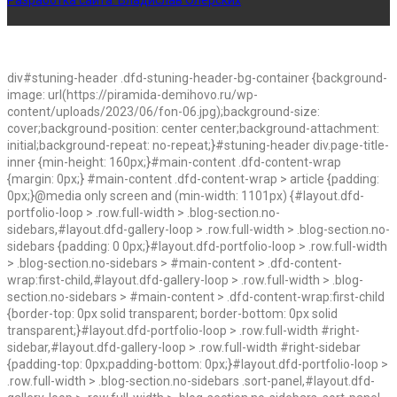
Разработка сайта:
Владислав Олерских
div#stuning-header .dfd-stuning-header-bg-container {background-
image: url(https://piramida-demihovo.ru/wp-
content/uploads/2023/06/fon-06.jpg);background-size:
cover;background-position: center center;background-attachment:
initial;background-repeat: no-repeat;}#stuning-header div.page-title-
inner {min-height: 160px;}#main-content .dfd-content-wrap
{margin: 0px;} #main-content .dfd-content-wrap > article {padding:
0px;}@media only screen and (min-width: 1101px) {#layout.dfd-
portfolio-loop > .row.full-width > .blog-section.no-
sidebars,#layout.dfd-gallery-loop > .row.full-width > .blog-section.no-
sidebars {padding: 0 0px;}#layout.dfd-portfolio-loop > .row.full-width
> .blog-section.no-sidebars > #main-content > .dfd-content-
wrap:first-child,#layout.dfd-gallery-loop > .row.full-width > .blog-
section.no-sidebars > #main-content > .dfd-content-wrap:first-child
{border-top: 0px solid transparent; border-bottom: 0px solid
transparent;}#layout.dfd-portfolio-loop > .row.full-width #right-
sidebar,#layout.dfd-gallery-loop > .row.full-width #right-sidebar
{padding-top: 0px;padding-bottom: 0px;}#layout.dfd-portfolio-loop >
.row.full-width > .blog-section.no-sidebars .sort-panel,#layout.dfd-