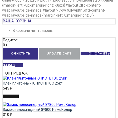
gallery-loop > .row.full-width > .blog-section.no-sidebars .sort-panel
{margin-left: -0px;margin-right: -0px;}}#layout .dfd-content-
wrap.layout-side-image,#layout > .row.full-width .dfd-content-
wrap.layout-side-image {margin-left: 0;margin-right: 0;}
ВАША КОРЗИНА
В корзине нет товаров.
Подитог:
0
₽
ОЧИСТИТЬ
UPDATE CART
ОФОРМИТЬ
ЗАКАЗ
ТОП ПРОДАЖ
Клей плиточный ЮНИС ПЛЮС 25кг
545
₽
Замок велосипедный 8*800 РемоКолор
310
₽