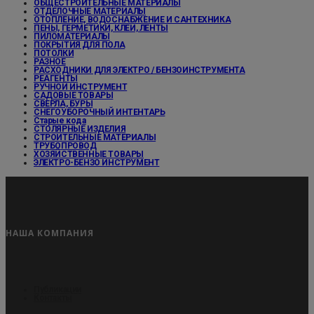
ОБЩЕСТРОИТЕЛЬНЫЕ МАТЕРИАЛЫ
ОТДЕЛОЧНЫЕ МАТЕРИАЛЫ
ОТОПЛЕНИЕ, ВОДОСНАБЖЕНИЕ И САНТЕХНИКА
ПЕНЫ, ГЕРМЕТИКИ, КЛЕИ, ЛЕНТЫ
ПИЛОМАТЕРИАЛЫ
ПОКРЫТИЯ ДЛЯ ПОЛА
ПОТОЛКИ
РАЗНОЕ
РАСХОДНИКИ ДЛЯ ЭЛЕКТРО / БЕНЗОИНСТРУМЕНТА
РЕАГЕНТЫ
РУЧНОЙ ИНСТРУМЕНТ
САДОВЫЕ ТОВАРЫ
СВЕРЛА, БУРЫ
СНЕГОУБОРОЧНЫЙ ИНТЕНТАРЬ
Старые кода
СТОЛЯРНЫЕ ИЗДЕЛИЯ
СТРОИТЕЛЬНЫЕ МАТЕРИАЛЫ
ТРУБОПРОВОД
ХОЗЯЙСТВЕННЫЕ ТОВАРЫ
ЭЛЕКТРО-БЕНЗО ИНСТРУМЕНТ
НАША КОМПАНИЯ
Публикации
Контакты