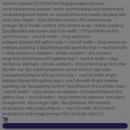
content/uploads/2023/06/fon-06.jpg);background-size:
cover;background-position: center center;background-attachment:
initial;background-repeat: no-repeat;}#stuning-header div.page-title-
inner {min-height: 160px;}#main-content .dfd-content-wrap
{margin: 0px;} #main-content .dfd-content-wrap > article {padding:
0px;}@media only screen and (min-width: 1101px) {#layout.dfd-
portfolio-loop > .row.full-width > .blog-section.no-
sidebars,#layout.dfd-gallery-loop > .row.full-width > .blog-section.no-
sidebars {padding: 0 0px;}#layout.dfd-portfolio-loop > .row.full-width
> .blog-section.no-sidebars > #main-content > .dfd-content-
wrap:first-child,#layout.dfd-gallery-loop > .row.full-width > .blog-
section.no-sidebars > #main-content > .dfd-content-wrap:first-child
{border-top: 0px solid transparent; border-bottom: 0px solid
transparent;}#layout.dfd-portfolio-loop > .row.full-width #right-
sidebar,#layout.dfd-gallery-loop > .row.full-width #right-sidebar
{padding-top: 0px;padding-bottom: 0px;}#layout.dfd-portfolio-loop >
.row.full-width > .blog-section.no-sidebars .sort-panel,#layout.dfd-
gallery-loop > .row.full-width > .blog-section.no-sidebars .sort-panel
{margin-left: -0px;margin-right: -0px;}}#layout .dfd-content-
wrap.layout-side-image,#layout > .row.full-width .dfd-content-
wrap.layout-side-image {margin-left: 0;margin-right: 0;}
0