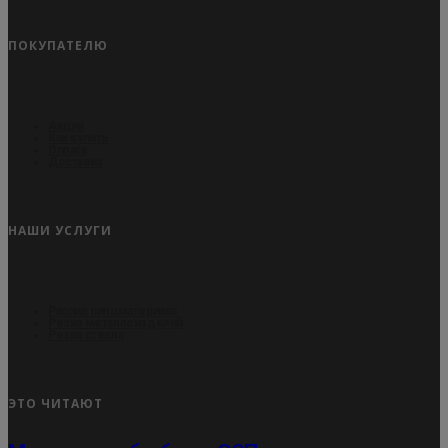
ПОКУПАТЕЛЮ
Акции
Как купить
Оплата
Доставка
НАШИ УСЛУГИ
Распил пиломатериала
Резка металлоизделий
Резка стекла
ЭТО ЧИТАЮТ