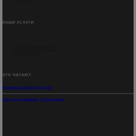
Доставка
НАШИ УСЛУГИ
Распил пиломатериала
Резка металлоизделий
Резка стекла
ЭТО ЧИТАЮТ
Материалы обработки ОСП
Щебень гравийный, 5-20 фракция