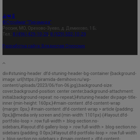
©Строймаг "Пирамида"
Россия, МО, Орехово-Зуево, д. Демихово, 1 Б;
Тел.:
8 (496) 429-10-29
,
8 (929) 502-10-29
Разработка сайта:
Владислав Олерских
div#stuning-header .dfd-stuning-header-bg-container {background-
image: url(https://piramida-demihovo.ru/wp-
content/uploads/2023/06/fon-06.jpg);background-size:
cover;background-position: center center;background-attachment:
initial;background-repeat: no-repeat;}#stuning-header div.page-title-
inner {min-height: 160px;}#main-content .dfd-content-wrap
{margin: 0px;} #main-content .dfd-content-wrap > article {padding:
0px;}@media only screen and (min-width: 1101px) {#layout.dfd-
portfolio-loop > .row.full-width > .blog-section.no-
sidebars,#layout.dfd-gallery-loop > .row.full-width > .blog-section.no-
sidebars {padding: 0 0px;}#layout.dfd-portfolio-loop > .row.full-width
> .blog-section.no-sidebars > #main-content > .dfd-content-