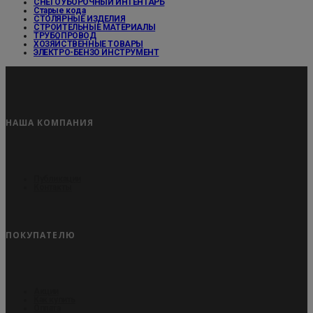
СНЕГОУБОРОЧНЫЙ ИНТЕНТАРЬ
Старые кода
СТОЛЯРНЫЕ ИЗДЕЛИЯ
СТРОИТЕЛЬНЫЕ МАТЕРИАЛЫ
ТРУБОПРОВОД
ХОЗЯЙСТВЕННЫЕ ТОВАРЫ
ЭЛЕКТРО-БЕНЗО ИНСТРУМЕНТ
НАША КОМПАНИЯ
Публикации
Контакты
ПОКУПАТЕЛЮ
Акции
Как купить
Оплата