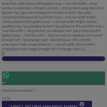
wrap:first-child,#layout.dfd-gallery-loop > .row.full-width > .blog-
section.no-sidebars > #main-content > .dfd-content-wrap:first-child
{border-top: 0px solid transparent; border-bottom: 0px solid
transparent;}#layout.dfd-portfolio-loop > .row.full-width #right-
sidebar,#layout.dfd-gallery-loop > .row.full-width #right-sidebar
{padding-top: 0px;padding-bottom: 0px;}#layout.dfd-portfolio-loop >
.row.full-width > .blog-section.no-sidebars .sort-panel,#layout.dfd-
gallery-loop > .row.full-width > .blog-section.no-sidebars .sort-panel
{margin-left: -0px;margin-right: -0px;}}#layout .dfd-content-
wrap.layout-side-image,#layout > .row.full-width .dfd-content-
wrap.layout-side-image {margin-left: 0;margin-right: 0;}
0
Какой у вас вопрос? :)
12:56
"+CHATY_SETTINGS.LANG.EMOJI_PICKER+"