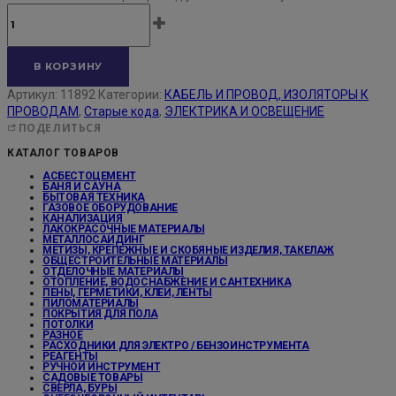
В КОРЗИНУ
Артикул:
11892
Категории:
КАБЕЛЬ И ПРОВОД, ИЗОЛЯТОРЫ К
ПРОВОДАМ
,
Старые кода
,
ЭЛЕКТРИКА И ОСВЕЩЕНИЕ
ПОДЕЛИТЬСЯ
КАТАЛОГ ТОВАРОВ
АСБЕСТОЦЕМЕНТ
БАНЯ И САУНА
БЫТОВАЯ ТЕХНИКА
ГАЗОВОЕ ОБОРУДОВАНИЕ
КАНАЛИЗАЦИЯ
ЛАКОКРАСОЧНЫЕ МАТЕРИАЛЫ
МЕТАЛЛОСАЙДИНГ
МЕТИЗЫ, КРЕПЕЖНЫЕ И СКОБЯНЫЕ ИЗДЕЛИЯ, ТАКЕЛАЖ
ОБЩЕСТРОИТЕЛЬНЫЕ МАТЕРИАЛЫ
ОТДЕЛОЧНЫЕ МАТЕРИАЛЫ
ОТОПЛЕНИЕ, ВОДОСНАБЖЕНИЕ И САНТЕХНИКА
ПЕНЫ, ГЕРМЕТИКИ, КЛЕИ, ЛЕНТЫ
ПИЛОМАТЕРИАЛЫ
ПОКРЫТИЯ ДЛЯ ПОЛА
ПОТОЛКИ
РАЗНОЕ
РАСХОДНИКИ ДЛЯ ЭЛЕКТРО / БЕНЗОИНСТРУМЕНТА
РЕАГЕНТЫ
РУЧНОЙ ИНСТРУМЕНТ
САДОВЫЕ ТОВАРЫ
СВЕРЛА, БУРЫ